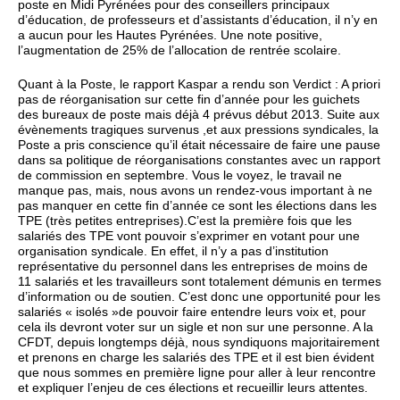
poste en Midi Pyrénées pour des conseillers principaux
d’éducation, de professeurs et d’assistants d’éducation, il n’y en
a aucun pour les Hautes Pyrénées. Une note positive,
l’augmentation de 25% de l’allocation de rentrée scolaire.
Quant à la Poste, le rapport Kaspar a rendu son Verdict : A priori
pas de réorganisation sur cette fin d’année pour les guichets
des bureaux de poste mais déjà 4 prévus début 2013. Suite aux
évènements tragiques survenus ,et aux pressions syndicales, la
Poste a pris conscience qu’il était nécessaire de faire une pause
dans sa politique de réorganisations constantes avec un rapport
de commission en septembre. Vous le voyez, le travail ne
manque pas, mais, nous avons un rendez-vous important à ne
pas manquer en cette fin d’année ce sont les élections dans les
TPE (très petites entreprises).C’est la première fois que les
salariés des TPE vont pouvoir s’exprimer en votant pour une
organisation syndicale. En effet, il n’y a pas d’institution
représentative du personnel dans les entreprises de moins de
11 salariés et les travailleurs sont totalement démunis en termes
d’information ou de soutien. C’est donc une opportunité pour les
salariés « isolés »de pouvoir faire entendre leurs voix et, pour
cela ils devront voter sur un sigle et non sur une personne. A la
CFDT, depuis longtemps déjà, nous syndiquons majoritairement
et prenons en charge les salariés des TPE et il est bien évident
que nous sommes en première ligne pour aller à leur rencontre
et expliquer l’enjeu de ces élections et recueillir leurs attentes.