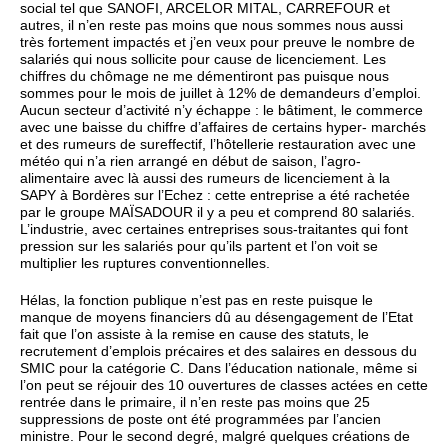
social tel que SANOFI, ARCELOR MITAL, CARREFOUR et
autres, il n’en reste pas moins que nous sommes nous aussi
très fortement impactés et j’en veux pour preuve le nombre de
salariés qui nous sollicite pour cause de licenciement. Les
chiffres du chômage ne me démentiront pas puisque nous
sommes pour le mois de juillet à 12% de demandeurs d’emploi.
Aucun secteur d’activité n’y échappe : le bâtiment, le commerce
avec une baisse du chiffre d’affaires de certains hyper- marchés
et des rumeurs de sureffectif, l’hôtellerie restauration avec une
météo qui n’a rien arrangé en début de saison, l’agro-
alimentaire avec là aussi des rumeurs de licenciement à la
SAPY à Bordères sur l’Echez : cette entreprise a été rachetée
par le groupe MAÏSADOUR il y a peu et comprend 80 salariés.
L’industrie, avec certaines entreprises sous-traitantes qui font
pression sur les salariés pour qu’ils partent et l’on voit se
multiplier les ruptures conventionnelles.
Hélas, la fonction publique n’est pas en reste puisque le
manque de moyens financiers dû au désengagement de l’Etat
fait que l’on assiste à la remise en cause des statuts, le
recrutement d’emplois précaires et des salaires en dessous du
SMIC pour la catégorie C. Dans l’éducation nationale, même si
l’on peut se réjouir des 10 ouvertures de classes actées en cette
rentrée dans le primaire, il n’en reste pas moins que 25
suppressions de poste ont été programmées par l’ancien
ministre. Pour le second degré, malgré quelques créations de