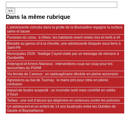
Dans la même rubrique
L’adolescente coincée dans la grotte de la Bouhadère regagne la surface
saine et sauve
Punaises du colza : à Orleix, les habitants vivent volets clos et nerfs à vif
Blessée au genou et à la cheville, une adolescente bloquée sous terre à
Saint-Pé
Municipales 2026 : Nadège Cayret visée par un message de menace à
Oursbelille
Ardengost et Arrens-Marsous : interventions coup sur coup pour les
secouristes du PGHM
Via ferrata de Camous : un septuagénaire décède en pleine ascension
Agressions au bal de Tournay : le maire pris pour cible en pleine
confusion
Impact de foudre suspecté : un incendie isolé mais contrôlé en vallée
d’Azun
Tarbes : une nuit d’alcool qui dégénère en violences contre les policiers
Un adolescent et un enfant de 14 ans foudroyés entre les Oulettes de
Gaube et Bayssellance