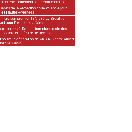
 d’un environnement souterrain complexe
adets de la Protection civile voient le jour
 les Hautes‑Pyrénées
 livre son premier TBM 980 au Brésil : un
ant pour l’aviation d’affaires
ux routiers à Tarbes : fermeture totale des
s Leclerc et itinéraire de déviation
 nouvelle génération de Vic-en-Bigorre ouvert
blic le 3 août