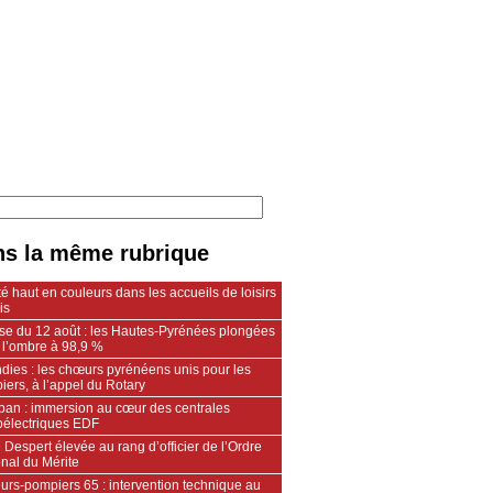
s la même rubrique
é haut en couleurs dans les accueils de loisirs
is
pse du 12 août : les Hautes-Pyrénées plongées
 l’ombre à 98,9 %
dies : les chœurs pyrénéens unis pour les
ers, à l’appel du Rotary
an : immersion au cœur des centrales
oélectriques EDF
 Despert élevée au rang d’officier de l’Ordre
nal du Mérite
urs‑pompiers 65 : intervention technique au