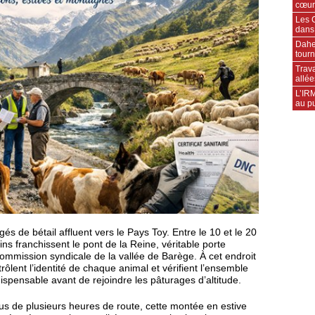
cœur
Les C
dans
Daher
tourn
Trava
allée
L’IRM
au pu
és de bétail affluent vers le Pays Toy. Entre le 10 et le 20
ins franchissent le pont de la Reine, véritable porte
Commission syndicale de la vallée de Barège. À cet endroit
ôlent l’identité de chaque animal et vérifient l’ensemble
spensable avant de rejoindre les pâturages d’altitude.
s de plusieurs heures de route, cette montée en estive