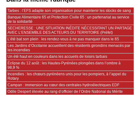
Tarbes : l’EFS adapte son organisation pour maintenir les stocks de sang
Banque Alimentaire 65 et Protection Civile 65 : un partenariat au service
de la solidarité
SECHERESSE : UNE SITUATION INÉDITE NÉCESSITANT UN PARTAGE
AVEC L’ENSEMBLE DES ACTEURS DU TERRITOIRE (Préfet)
L’été bat son plein : les rendez-vous à ne pas manquer dans le 65
Les Jardins d’Occitanie accueillent des résidents girondins menacés par
les incendies
Un été haut en couleurs dans les accueils de loisirs tarbais
Éclipse du 12 août : les Hautes-Pyrénées plongées dans l’ombre à
98,9 %
Incendies : les chœurs pyrénéens unis pour les pompiers, à l’appel du
Rotary
Campan : immersion au cœur des centrales hydroélectriques EDF
Odile Despert élevée au rang d’officier de l’Ordre National du Mérite