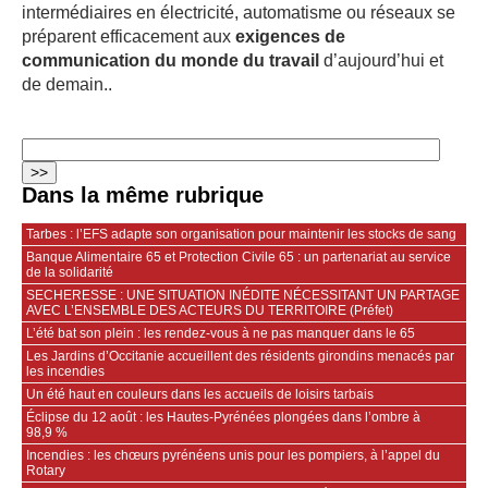
intermédiaires en électricité, automatisme ou réseaux se
préparent efficacement aux
exigences de
communication du monde du travail
d’aujourd’hui et
de demain..
Dans la même rubrique
Tarbes : l’EFS adapte son organisation pour maintenir les stocks de sang
Banque Alimentaire 65 et Protection Civile 65 : un partenariat au service
de la solidarité
SECHERESSE : UNE SITUATION INÉDITE NÉCESSITANT UN PARTAGE
AVEC L’ENSEMBLE DES ACTEURS DU TERRITOIRE (Préfet)
L’été bat son plein : les rendez-vous à ne pas manquer dans le 65
Les Jardins d’Occitanie accueillent des résidents girondins menacés par
les incendies
Un été haut en couleurs dans les accueils de loisirs tarbais
Éclipse du 12 août : les Hautes-Pyrénées plongées dans l’ombre à
98,9 %
Incendies : les chœurs pyrénéens unis pour les pompiers, à l’appel du
Rotary