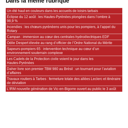
Dans la même rubrique
Un été haut en couleurs dans les accueils de loisirs tarbais
Éclipse du 12 août : les Hautes-Pyrénées plongées dans l’ombre à
98,9 %
Incendies : les chœurs pyrénéens unis pour les pompiers, à l’appel du
Rotary
Campan : immersion au cœur des centrales hydroélectriques EDF
Odile Despert élevée au rang d’officier de l’Ordre National du Mérite
Sapeurs‑pompiers 65 : intervention technique au cœur d’un
environnement souterrain complexe
Les Cadets de la Protection civile voient le jour dans les
Hautes‑Pyrénées
Daher livre son premier TBM 980 au Brésil : un tournant pour l’aviation
d’affaires
Travaux routiers à Tarbes : fermeture totale des allées Leclerc et itinéraire
de déviation
L’IRM nouvelle génération de Vic-en-Bigorre ouvert au public le 3 août