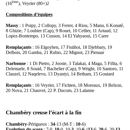
ème
(16
), Veyrier (80+)2
Compositions d’équipes
Massy
: 1 Poipy, 2 Collopy, 3 Ferrer, 4 Riou, 5 Manu, 6 Konaté,
8 Gbizie, 7 Loubier (Cap), 9 Rouet, 10 Cellier, 11 Artaud, 12
Lopez-Bontempo, 13 Cusson, 14 El Yahyaoui, 15 Carre
Remplaçants
: 16 Elgoyhen, 17 Fisiihoi, 18 Djebbary, 19
Delbois, 20 Gamba, 21 Rubio, 22 Mignot, 23 Pienaar
Narbonne
: 1 Di Pietro, 2 Jooste, 3 Talakai, 4 Maga, 5 Fifita, 6
Delemarle, 8 Souid, 7 Bachelier (Cap), 9 Wright, 10 Santoro, 11
Clauzel, 12 Naqelevu, 13 Dyantyi, 14 Betham, 15 Goutard
Remplaçants
: 16 Veyrier, 17 Fichten, 18 Moreaux, 19 Belzon,
20 Nova, 21 Chauvet, 22 P. Ducom, 23 Lalanne
Chambéry creuse l’écart à la fin
Chambéry-
Périgueux :
34
-13 (M-T :
10
-6)
Evolution du score
: 7-0,
10
-0, 10-
3
, 10-
6
//
13
-6,
20
-6, 20-
13
,