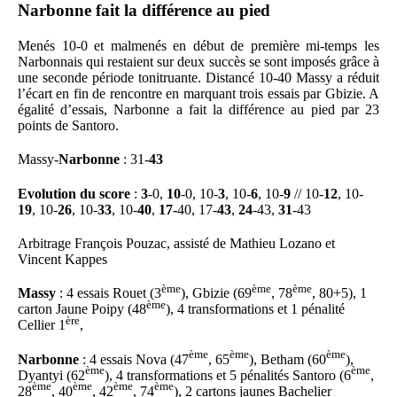
Narbonne fait la différence au pied
Menés 10-0 et malmenés en début de première mi-temps les
Narbonnais qui restaient sur deux succès se sont imposés grâce à
une seconde période tonitruante. Distancé 10-40 Massy a réduit
l’écart en fin de rencontre en marquant trois essais par Gbizie. A
égalité d’essais, Narbonne a fait la différence au pied par 23
points de Santoro.
Massy-
Narbonne
: 31-
43
Evolution du score
:
3
-0,
10
-0, 10-
3
, 10-
6
, 10-
9
// 10-
12
, 10-
19
, 10-
26
, 10-
33
, 10-
40
,
17-
40, 17-
43
,
24
-43,
31
-43
Arbitrage François Pouzac, assisté de Mathieu Lozano et
Vincent Kappes
ème
ème
ème
Massy
: 4 essais Rouet (3
), Gbizie (69
, 78
, 80+5), 1
ème
carton Jaune Poipy (48
), 4 transformations et 1 pénalité
ère
Cellier 1
,
ème
ème
ème
Narbonne
: 4 essais Nova (47
, 65
), Betham (60
),
ème
ème
Dyantyi (62
), 4 transformations et 5 pénalités Santoro (6
,
ème
ème
ème
ème
28
, 40
, 42
, 74
), 2 cartons jaunes Bachelier