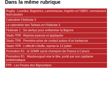
Dans la même rubrique
Rugby : Lourdes, Bagnères, Lannemezan, Argelès et l’OBRC connaissent
leurs poules
Calendrier Fédérale 3
Le calendrier des Tarbais en Fédérale 3
Fédérale 1 : Six derbys pour enflammer la Bigorre
Stado-TPR : Reprise joyeuse et appliquée
Stado-TPR : Première prise de contact autour d’un barbecue
Stado-TPR : L’effectif s’étoffe, reprise le 13 juillet
Promotion R1 : le SOMR sacré champion de France à Cahors
Promotion R1 : Maubourguet vise le titre, porté par son capitaine
emblématique
FFR : Les Poules des Bigourdans