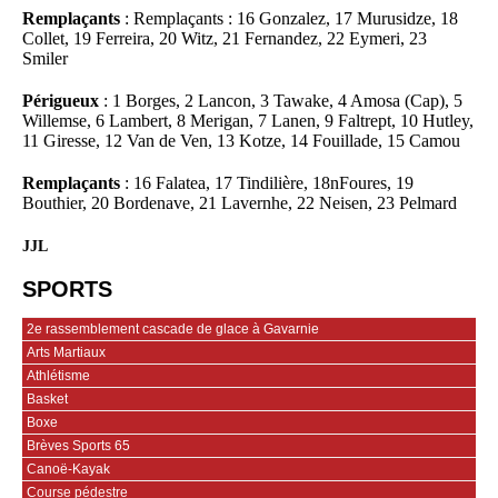
Remplaçants
: Remplaçants : 16 Gonzalez, 17 Murusidze, 18
Collet, 19 Ferreira, 20 Witz, 21 Fernandez, 22 Eymeri, 23
Smiler
Périgueux
: 1 Borges, 2 Lancon, 3 Tawake, 4 Amosa (Cap), 5
Willemse, 6 Lambert, 8 Merigan, 7 Lanen, 9 Faltrept, 10 Hutley,
11 Giresse, 12 Van de Ven, 13 Kotze, 14 Fouillade, 15 Camou
Remplaçants
: 16 Falatea, 17 Tindilière, 18nFoures, 19
Bouthier, 20 Bordenave, 21 Lavernhe, 22 Neisen, 23 Pelmard
JJL
SPORTS
2e rassemblement cascade de glace à Gavarnie
Arts Martiaux
Athlétisme
Basket
Boxe
Brèves Sports 65
Canoë-Kayak
Course pédestre