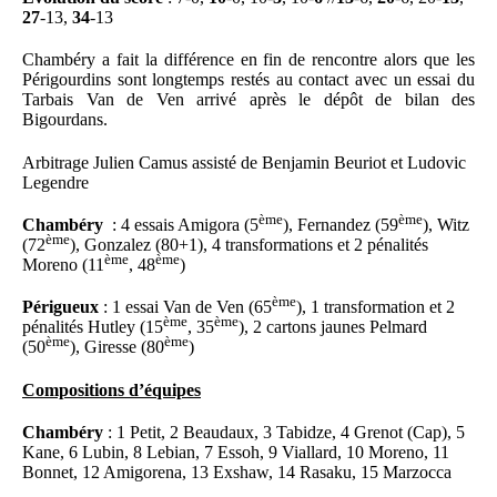
27
-13,
34
-13
Chambéry a fait la différence en fin de rencontre alors que les
Périgourdins sont longtemps restés au contact avec un essai du
Tarbais Van de Ven arrivé après le dépôt de bilan des
Bigourdans.
Arbitrage Julien Camus assisté de Benjamin Beuriot et Ludovic
Legendre
ème
ème
Chambéry
: 4 essais Amigora (5
), Fernandez (59
), Witz
ème
(72
), Gonzalez (80+1), 4 transformations et 2 pénalités
ème
ème
Moreno (11
, 48
)
ème
Périgueux
: 1 essai Van de Ven (65
), 1 transformation et 2
ème
ème
pénalités Hutley (15
, 35
), 2 cartons jaunes Pelmard
ème
ème
(50
), Giresse (80
)
Compositions d’équipes
Chambéry
: 1 Petit, 2 Beaudaux, 3 Tabidze, 4 Grenot (Cap), 5
Kane, 6 Lubin, 8 Lebian, 7 Essoh, 9 Viallard, 10 Moreno, 11
Bonnet, 12 Amigorena, 13 Exshaw, 14 Rasaku, 15 Marzocca