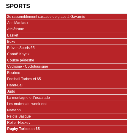
SPORTS
2e rassemblement cascade de glace à Gavarnie
Arts Martiaux
Athlétisme
Basket
Boxe
Brèves Sports 65
Canoë-Kayak
Course pédestre
Cyclisme - Cyclotourisme
Escrime
Football Tarbes et 65
Hand-Ball
Judo
La montagne et l’escalade
Les matchs du week-end
Natation
Pelote Basque
Roller-Hockey
Rugby Tarbes et 65