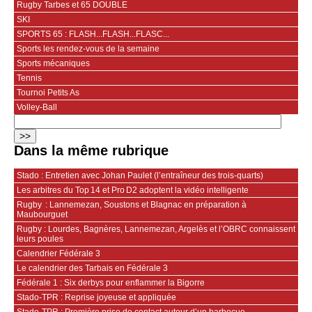
Rugby Tarbes et 65 DOUBLE
SKI
SPORTS 65 : FLASH...FLASH...FLASC...
Sports les rendez-vous de la semaine
Sports mécaniques
Tennis
Tournoi Petits As
Volley-Ball
Dans la même rubrique
Stado : Entretien avec Johan Paulet (l’entraîneur des trois-quarts)
Les arbitres du Top 14 et Pro D2 adoptent la vidéo intelligente
Rugby : Lannemezan, Soustons et Blagnac en préparation à
Maubourguet
Rugby : Lourdes, Bagnères, Lannemezan, Argelès et l’OBRC connaissent
leurs poules
Calendrier Fédérale 3
Le calendrier des Tarbais en Fédérale 3
Fédérale 1 : Six derbys pour enflammer la Bigorre
Stado-TPR : Reprise joyeuse et appliquée
Stado-TPR : Première prise de contact autour d’un barbecue