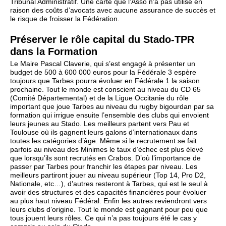
Tribunal Administratif. Une carte que l’Asso n’a pas utilisé en
raison des coûts d’avocats avec aucune assurance de succès et
le risque de froisser la Fédération.
Préserver le rôle capital du Stado-TPR
dans la Formation
Le Maire Pascal Claverie, qui s’est engagé à présenter un
budget de 500 à 600 000 euros pour la Fédérale 3 espère
toujours que Tarbes pourra évoluer en Fédérale 1 la saison
prochaine. Tout le monde est conscient au niveau du CD 65
(Comité Départemental) et de la Ligue Occitanie du rôle
important que joue Tarbes au niveau du rugby bigourdan par sa
formation qui irrigue ensuite l’ensemble des clubs qui envoient
leurs jeunes au Stado. Les meilleurs partent vers Pau et
Toulouse où ils gagnent leurs galons d’internationaux dans
toutes les catégories d’âge. Même si le recrutement se fait
parfois au niveau des Minimes le taux d’échec est plus élevé
que lorsqu’ils sont recrutés en Crabos. D’où l’importance de
passer par Tarbes pour franchir les étapes par niveau. Les
meilleurs partiront jouer au niveau supérieur (Top 14, Pro D2,
Nationale, etc…), d’autres resteront à Tarbes, qui est le seul à
avoir des structures et des capacités financières pour évoluer
au plus haut niveau Fédéral. Enfin les autres reviendront vers
leurs clubs d’origine. Tout le monde est gagnant pour peu que
tous jouent leurs rôles. Ce qui n’a pas toujours été le cas y