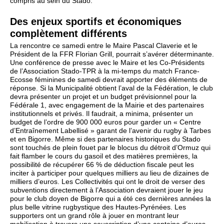
compris au sein du Stado.
Des enjeux sportifs et économiques
complètement différents
La rencontre ce samedi entre le Maire Pascal Claverie et le
Président de la FFR Florian Grill, pourrait s’avérer déterminante.
Une conférence de presse avec le Maire et les Co-Présidents
de l’Association Stado-TPR à la mi-temps du match France-
Ecosse féminines de samedi devrait apporter des éléments de
réponse. Si la Municipalité obtient l’aval de la Fédération, le club
devra présenter un projet et un budget prévisionnel pour la
Fédérale 1, avec engagement de la Mairie et des partenaires
institutionnels et privés. Il faudrait, a minima, présenter un
budget de l’ordre de 900 000 euros pour garder un « Centre
d’Entraînement Labellisé » garant de l’avenir du rugby à Tarbes
et en Bigorre. Même si des partenaires historiques du Stado
sont touchés de plein fouet par le blocus du détroit d’Ormuz qui
fait flamber le cours du gasoil et des matières premières, la
possibilité de récupérer 66 % de déduction fiscale peut les
inciter à participer pour quelques milliers au lieu de dizaines de
milliers d’euros. Les Collectivités qui ont le droit de verser des
subventions directement à l’Association devraient jouer le jeu
pour le club doyen de Bigorre qui a été ces dernières années la
plus belle vitrine rugbystique des Hautes-Pyrénées. Les
supporters ont un grand rôle à jouer en montrant leur