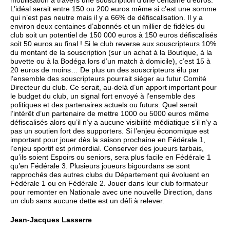
mobilisation à travers une souscription d’une centaine d’euros.
L’idéal serait entre 150 ou 200 euros même si c’est une somme
qui n’est pas neutre mais il y a 66% de défiscalisation. Il y a
environ deux centaines d’abonnés et un millier de fidèles du
club soit un potentiel de 150 000 euros à 150 euros défiscalisés
soit 50 euros au final ! Si le club reverse aux souscripteurs 10%
du montant de la souscription (sur un achat à la Boutique, à la
buvette ou à la Bodéga lors d’un match à domicile), c’est 15 à
20 euros de moins… De plus un des souscripteurs élu par
l’ensemble des souscripteurs pourrait siéger au futur Comité
Directeur du club. Ce serait, au-delà d’un apport important pour
le budget du club, un signal fort envoyé à l’ensemble des
politiques et des partenaires actuels ou futurs. Quel serait
l’intérêt d’un partenaire de mettre 1000 ou 5000 euros même
défiscalisés alors qu’il n’y a aucune visibilité médiatique s’il n’y a
pas un soutien fort des supporters. Si l’enjeu économique est
important pour jouer dès la saison prochaine en Fédérale 1,
l’enjeu sportif est primordial. Conserver des joueurs tarbais,
qu’ils soient Espoirs ou seniors, sera plus facile en Fédérale 1
qu’en Fédérale 3. Plusieurs joueurs bigourdans se sont
rapprochés des autres clubs du Département qui évoluent en
Fédérale 1 ou en Fédérale 2. Jouer dans leur club formateur
pour remonter en Nationale avec une nouvelle Direction, dans
un club sans aucune dette est un défi à relever.
Jean-Jacques Lasserre