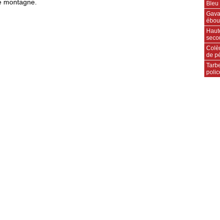
te montagne.
Bleu 
Gavar
ébou
Haut
secou
Colèr
de p
Tarbe
polic