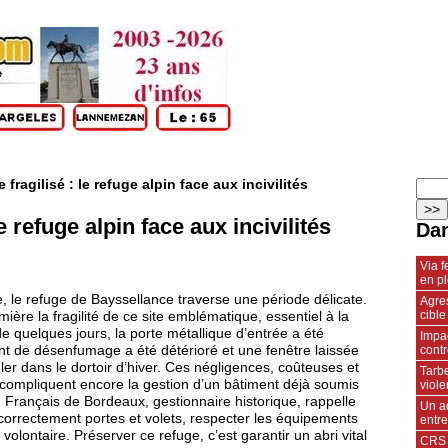
fragilisé : le refuge alpin face aux incivilités
e refuge alpin face aux incivilités
Dan
Via 
en p
le refuge de Bayssellance traverse une période délicate.
Agres
cible
mière la fragilité de ce site emblématique, essentiel à la
 quelques jours, la porte métallique d’entrée a été
Impac
contr
 de désenfumage a été détérioré et une fenêtre laissée
er dans le dortoir d’hiver. Ces négligences, coûteuses et
Tarbe
 compliquent encore la gestion d’un bâtiment déjà soumis
viole
 Français de Bordeaux, gestionnaire historique, rappelle
Un a
correctement portes et volets, respecter les équipements
entr
n volontaire. Préserver ce refuge, c’est garantir un abri vital
CRS 