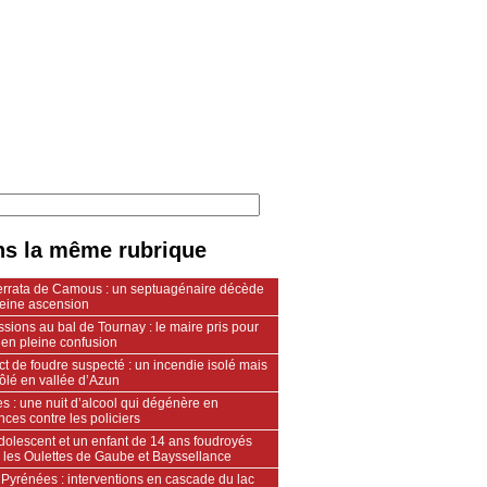
s la même rubrique
ferrata de Camous : un septuagénaire décède
leine ascension
sions au bal de Tournay : le maire pris pour
 en pleine confusion
t de foudre suspecté : un incendie isolé mais
ôlé en vallée d’Azun
s : une nuit d’alcool qui dégénère en
nces contre les policiers
dolescent et un enfant de 14 ans foudroyés
e les Oulettes de Gaube et Bayssellance
Pyrénées : interventions en cascade du lac