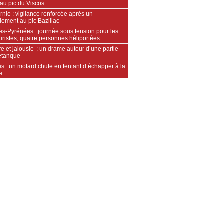
au pic du Viscos
nie : vigilance renforcée après un
lement au pic Bazillac
es-Pyrénées : journée sous tension pour les
ristes, quatre personnes héliportées
e et jalousie : un drame autour d’une partie
étanque
s : un motard chute en tentant d’échapper à la
e