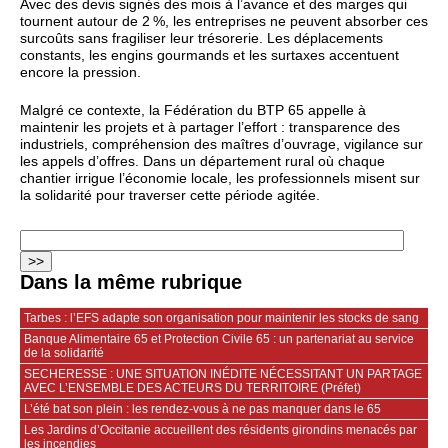
Avec des devis signés des mois à l’avance et des marges qui
tournent autour de 2 %, les entreprises ne peuvent absorber ces
surcoûts sans fragiliser leur trésorerie. Les déplacements
constants, les engins gourmands et les surtaxes accentuent
encore la pression.
Malgré ce contexte, la Fédération du BTP 65 appelle à
maintenir les projets et à partager l’effort : transparence des
industriels, compréhension des maîtres d’ouvrage, vigilance sur
les appels d’offres. Dans un département rural où chaque
chantier irrigue l’économie locale, les professionnels misent sur
la solidarité pour traverser cette période agitée.
Dans la même rubrique
Tarbes : l’EFS adapte son organisation pour maintenir les stocks de sang
Banque Alimentaire 65 et Protection Civile 65 : un partenariat au service
de la solidarité
SECHERESSE : UNE SITUATION INÉDITE NÉCESSITANT UN PARTAGE
AVEC L’ENSEMBLE DES ACTEURS DU TERRITOIRE (Préfet)
L’été bat son plein : les rendez-vous à ne pas manquer dans le 65
Les Jardins d’Occitanie accueillent des résidents girondins menacés par
les incendies