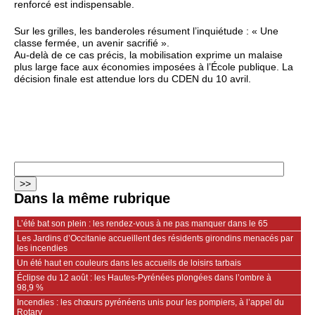
renforcé est indispensable.
Sur les grilles, les banderoles résument l’inquiétude : « Une
classe fermée, un avenir sacrifié ».
Au‑delà de ce cas précis, la mobilisation exprime un malaise
plus large face aux économies imposées à l’École publique. La
décision finale est attendue lors du CDEN du 10 avril.
Dans la même rubrique
L’été bat son plein : les rendez-vous à ne pas manquer dans le 65
Les Jardins d’Occitanie accueillent des résidents girondins menacés par
les incendies
Un été haut en couleurs dans les accueils de loisirs tarbais
Éclipse du 12 août : les Hautes-Pyrénées plongées dans l’ombre à
98,9 %
Incendies : les chœurs pyrénéens unis pour les pompiers, à l’appel du
Rotary