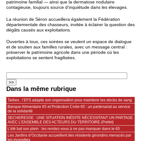
patrimoine familial — ainsi que la dermatose nodulaire
contagieuse, toujours source d’inquiétude dans les élevages.
La réunion de Séron accueillera également la Fédération
départementale des chasseurs, invitée à éclairer la question des
dégâts causés aux exploitations.
Ouvertes à tous, ces soirées se veulent un espace de dialogue
et de soutien aux familles rurales, avec un message central :
préserver le patrimoine agricole dans une période où les
exploitations se sentent fragilisées.
Dans la même rubrique
Tarbes : l’EFS adapte son organisation pour maintenir les stocks de sang
Banque Alimentaire 65 et Protection Civile 65 : un partenariat au service
de la solidarité
SECHERESSE : UNE SITUATION INÉDITE NÉCESSITANT UN PARTAGE
AVEC L’ENSEMBLE DES ACTEURS DU TERRITOIRE (Préfet)
L’été bat son plein : les rendez-vous à ne pas manquer dans le 65
Les Jardins d’Occitanie accueillent des résidents girondins menacés par
les incendies