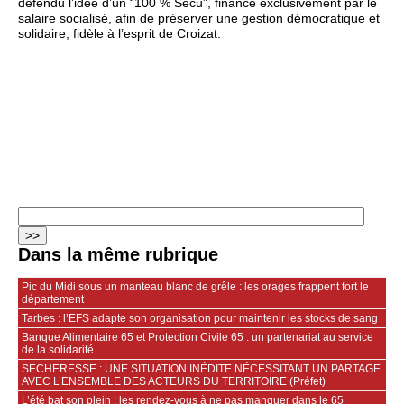
défendu l’idée d’un “100 % Sécu”, financé exclusivement par le
salaire socialisé, afin de préserver une gestion démocratique et
solidaire, fidèle à l’esprit de Croizat.
Dans la même rubrique
Pic du Midi sous un manteau blanc de grêle : les orages frappent fort le
département
Tarbes : l’EFS adapte son organisation pour maintenir les stocks de sang
Banque Alimentaire 65 et Protection Civile 65 : un partenariat au service
de la solidarité
SECHERESSE : UNE SITUATION INÉDITE NÉCESSITANT UN PARTAGE
AVEC L’ENSEMBLE DES ACTEURS DU TERRITOIRE (Préfet)
L’été bat son plein : les rendez-vous à ne pas manquer dans le 65