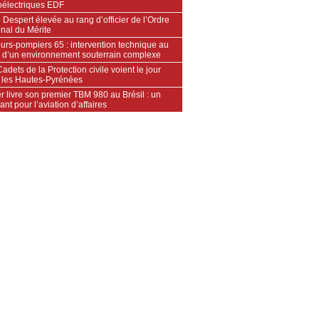
oélectriques EDF
 Despert élevée au rang d’officier de l’Ordre
nal du Mérite
urs‑pompiers 65 : intervention technique au
 d’un environnement souterrain complexe
adets de la Protection civile voient le jour
 les Hautes‑Pyrénées
 livre son premier TBM 980 au Brésil : un
ant pour l’aviation d’affaires