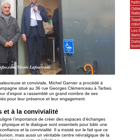
hydr
Odile
Natio
Sape
cœur
Les C
dans
Daher
tourn
leureuse et conviviale, Michel Garnier a procédé à
de campagne situé au 36 rue Georges Clémenceau à Tarbes.
teur d’espoir a rassemblé un grand nombre de ses
iés pour leur présence et leur engagement.
et à la convivialité
souligné l’importance de créer des espaces d’échanges
re physique et le dialogue sont essentiels pour bâtir une
nfiance et la convivialité. Il a insisté sur le fait que ce
éunion, mais aussi un véritable centre névralgique de la