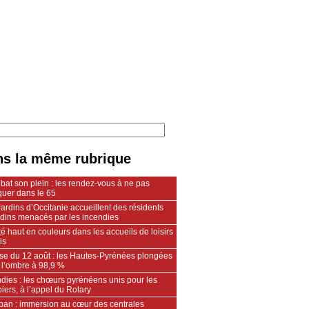
s la même rubrique
 bat son plein : les rendez-vous à ne pas
uer dans le 65
ardins d’Occitanie accueillent des résidents
ndins menacés par les incendies
é haut en couleurs dans les accueils de loisirs
is
pse du 12 août : les Hautes-Pyrénées plongées
 l’ombre à 98,9 %
dies : les chœurs pyrénéens unis pour les
ers, à l’appel du Rotary
an : immersion au cœur des centrales