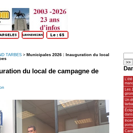
ND TARBES
>
Municipales 2026 : Inauguration du local
rbes
Dan
guration du local de campagne de
L’été
manq
ion
Les J
giro
Un ét
tarba
Écli
dans
Incen
pompi
Camp