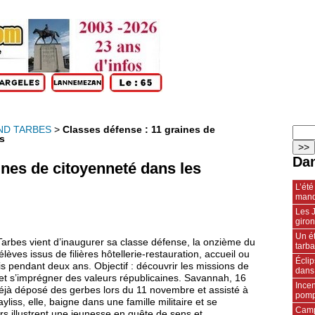
ND TARBES
>
Classes défense : 11 graines de
s
Dan
ines de citoyenneté dans les
L’été
manq
Les J
giro
Un ét
arbes vient d’inaugurer sa classe défense, la onzième du
tarba
èves issus de filières hôtellerie-restauration, accueil ou
Écli
is pendant deux ans. Objectif : découvrir les missions de
dans
 et s’imprégner des valeurs républicaines. Savannah, 16
Incen
éjà déposé des gerbes lors du 11 novembre et assisté à
pompi
ss, elle, baigne dans une famille militaire et se
Camp
rs illustrent une jeunesse en quête de sens et