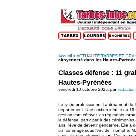
Accueil
>
ACTUALITE TARBES ET GRA
citoyenneté dans les Hautes-Pyrénée
Classes défense : 11 gra
Hautes-Pyrénées
vendredi 10 octobre 2025
,
par
rédaction
Le lycée professionnel Lautréamont de T
département. Une section inédite où 16 él
gestion vont côtoyer les régiments tarba
la défense, participer à des cérémonies
ans, rêve de devenir gendarme. Elle a d
un hommage sous l’Arc de Triomphe. Mayli
spécialise en administration. Ces parcou