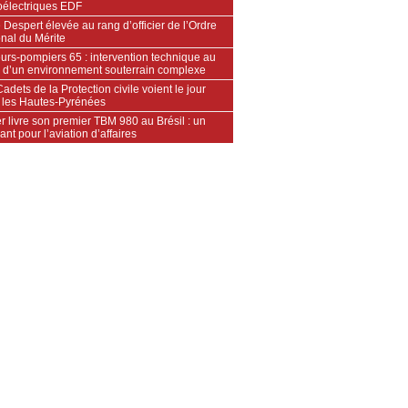
oélectriques EDF
 Despert élevée au rang d’officier de l’Ordre
nal du Mérite
urs‑pompiers 65 : intervention technique au
 d’un environnement souterrain complexe
adets de la Protection civile voient le jour
 les Hautes‑Pyrénées
 livre son premier TBM 980 au Brésil : un
ant pour l’aviation d’affaires