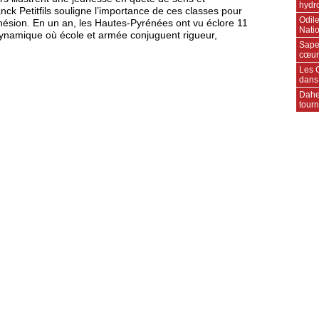
hydr
ck Petitfils souligne l’importance de ces classes pour
Odile
ohésion. En un an, les Hautes-Pyrénées ont vu éclore 11
Natio
 dynamique où école et armée conjuguent rigueur,
Sape
cœur
Les C
dans
Daher
tourn