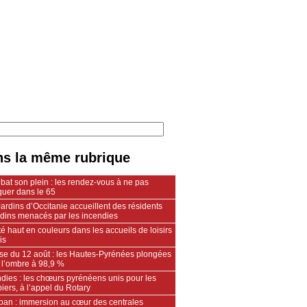
s la même rubrique
 bat son plein : les rendez-vous à ne pas
uer dans le 65
ardins d’Occitanie accueillent des résidents
ndins menacés par les incendies
é haut en couleurs dans les accueils de loisirs
is
pse du 12 août : les Hautes-Pyrénées plongées
 l’ombre à 98,9 %
dies : les chœurs pyrénéens unis pour les
ers, à l’appel du Rotary
an : immersion au cœur des centrales