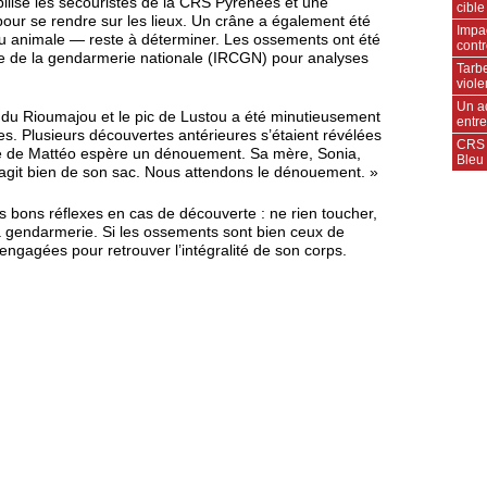
ilisé les secouristes de la CRS Pyrénées et une
cible
 pour se rendre sur les lieux. Un crâne a également été
Impac
u animale — reste à déterminer. Les ossements ont été
contr
elle de la gendarmerie nationale (IRCGN) pour analyses
Tarbe
viole
Un a
e du Rioumajou et le pic de Lustou a été minutieusement
entr
s. Plusieurs découvertes antérieures s’étaient révélées
CRS 
ille de Mattéo espère un dénouement. Sa mère, Sonia,
Bleu 
 s’agit bien de son sac. Nous attendons le dénouement. »
es bons réflexes en cas de découverte : ne rien toucher,
 la gendarmerie. Si les ossements sont bien ceux de
ngagées pour retrouver l’intégralité de son corps.