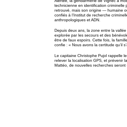
Alertée, la gendarmerie de Vignec a mob
technicienne en identification criminelle
retrouvé, mais son origine — humaine o
confiés à l’Institut de recherche crimin
anthropologiques et ADN.
Depuis deux ans, la zone entre la vallé
explorée par les secours et des bénévole
être de faux espoirs. Cette fois, la fam
confie : « Nous avons la certitude qu’il
Le capitaine Christophe Pujol rappelle l
relever la localisation GPS, et prévenir
Mattéo, de nouvelles recherches seront e