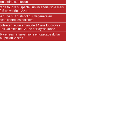
 en pleine confusion
t de foudre suspecté : un incendie isolé mais
ôlé en vallée d’Azun
s : une nuit d’alcool qui dégénère en
nces contre les policiers
dolescent et un enfant de 14 ans foudroyés
e les Oulettes de Gaube et Bayssellance
Pyrénées : interventions en cascade du lac
au pic du Viscos