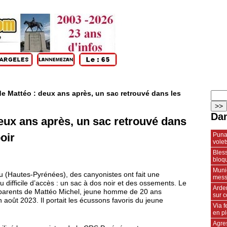
de Mattéo : deux ans après, un sac retrouvé dans les
Dan
deux ans après, un sac retrouvé dans
Punai
oir
volet
Bless
bloqu
Muni
u (Hautes-Pyrénées), des canyonistes ont fait une
mess
 difficile d’accès : un sac à dos noir et des ossements. Le
Arden
 parents de Mattéo Michel, jeune homme de 20 ans
sur 
août 2023. Il portait les écussons favoris du jeune
Via 
en p
Agres