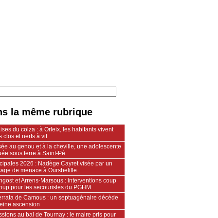
s la même rubrique
ses du colza : à Orleix, les habitants vivent
s clos et nerfs à vif
ée au genou et à la cheville, une adolescente
ée sous terre à Saint-Pé
cipales 2026 : Nadège Cayret visée par un
age de menace à Oursbelille
gost et Arrens-Marsous : interventions coup
coup pour les secouristes du PGHM
ferrata de Camous : un septuagénaire décède
leine ascension
sions au bal de Tournay : le maire pris pour