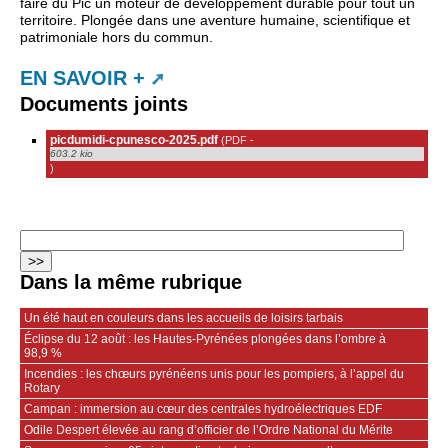
faire du Pic un moteur de développement durable pour tout un
territoire. Plongée dans une aventure humaine, scientifique et
patrimoniale hors du commun.
EN SAVOIR +
Documents joints
picdumidi-cpunesco-2025.pdf
(
PDF
-
603.2 kio
)
Dans la même rubrique
Un été haut en couleurs dans les accueils de loisirs tarbais
Éclipse du 12 août : les Hautes-Pyrénées plongées dans l’ombre à
98,9 %
Incendies : les chœurs pyrénéens unis pour les pompiers, à l’appel du
Rotary
Campan : immersion au cœur des centrales hydroélectriques EDF
Odile Despert élevée au rang d’officier de l’Ordre National du Mérite