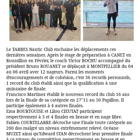
Le TARBES Nautic Club enchaine les déplacements ces
dernières semaines. Après le stage de préparation à CANET en
Roussillon en Février, le coach Victor BOCHU accompagné du
président Bruno ROUANET se déplaçait à MONTPELLIER du 04
au 06 avril avec 12 nageurs. P
armi les moments
d’encouragements et de cohésion, c’est 36 records personnels,
1 record du club établi ainsi que la qualification à une
quinzaine de finale.
Francisco Martinez établit le nouveau record du club 16 ans
lors de la finale de sa catégorie en 27"11 au 50 Papillon. Il
participe également à 4 autres finales.
Ema BOURTGUISE et Lilou CIEUTAT participent
respectivement à 3 et 4 finales en brasse et en nage libre.
Fabien COURTELARRE décroche une Finale toute catégorie au
200 dos malgré un niveau extrêmement relevé. Océane
MUZET ainsi qu’Edward STAN décrochent leur première finale
à ce niveau de compétition respectivement en brasse et en