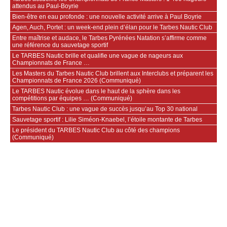
attendus au Paul‑Boyrie
Bien‑être en eau profonde : une nouvelle activité arrive à Paul Boyrie
Agen, Auch, Portet : un week‑end plein d’élan pour le Tarbes Nautic Club
Entre maîtrise et audace, le Tarbes Pyrénées Natation s’affirme comme
une référence du sauvetage sportif
Le TARBES Nautic brille et qualifie une vague de nageurs aux
Championnats de France …
Les Masters du Tarbes Nautic Club brillent aux Interclubs et préparent les
Championnats de France 2026 (Communiqué)
Le TARBES Nautic évolue dans le haut de la sphère dans les
compétitions par équipes … (Communiqué)
Tarbes Nautic Club : une vague de succès jusqu’au Top 30 national
Sauvetage sportif : Lilie Siméon-Knaebel, l’étoile montante de Tarbes
Le président du TARBES Nautic Club au côté des champions
(Communiqué)