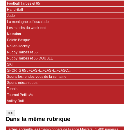
Football Tarbes et 65
Hand-Ball
Judo
La montagne et l’escalade
Les matchs du week-end
Natation
Pelote Basque
Roller-Hockey
Rugby Tarbes et 65
Rugby Tarbes et 65 DOUBLE
SKI
SPORTS 65 : FLASH...FLASH...FLASC...
Sports les rendez-vous de la semaine
Sports mécaniques
Tennis
Tournoi Petits As
Volley-Ball
Dans la même rubrique
Tarbes accueille les Championnats de France Masters : 1 400 nageurs