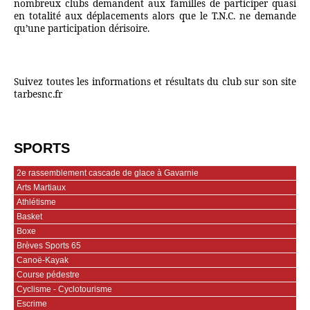
nombreux clubs demandent aux familles de participer quasi
en totalité aux déplacements alors que le T.N.C. ne demande
qu’une participation dérisoire.
Suivez toutes les informations et résultats du club sur son site
tarbesnc.fr
SPORTS
2e rassemblement cascade de glace à Gavarnie
Arts Martiaux
Athlétisme
Basket
Boxe
Brèves Sports 65
Canoë-Kayak
Course pédestre
Cyclisme - Cyclotourisme
Escrime