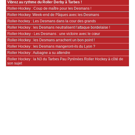
Vibrez au rythme du Roller Derby à Tarbes !
Roller-Hockey : Coup de maître pour les Desmans !
Roller-Hockey :Week-end de Pâques avec les Desmans
Roller-hockey : Les Desmans dans la cour des grands
Roller Hockey : les Desmans neutralisent l’attaque bordelaise !
Roller-Hockey - Les Desmans : une victoire avec le cœur
Roller-Hockey : les Desmans arrachent un bon point !
Roller Hockey : les Desmans mangeront-ils du Lyon ?
Roller Hockey : Aubagne a su attendre
Roller Hockey : la N3 du Tarbes Pau Pyrénées Roller Hockey à côté de
son sujet