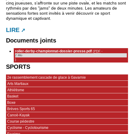
cinq joueuses, s’affronte sur une piste ovale, et les matchs sont
rythmés par des "jams" de deux minutes. Les amateurs de
sensations fortes sont invités à venir découvrir ce sport
dynamique et captivant.
LIRE
Documents joints
roller-derby-championnat-dossier-presse.pdf
(
PDF
-
2 Mio
)
SPORTS
2e rassemblement cascade de glace à Gavarnie
Arts Martiaux
Athlétisme
Basket
Boxe
Brèves Sports 65
Canoë-Kayak
Course pédestre
Cyclisme - Cyclotourisme
Escrime