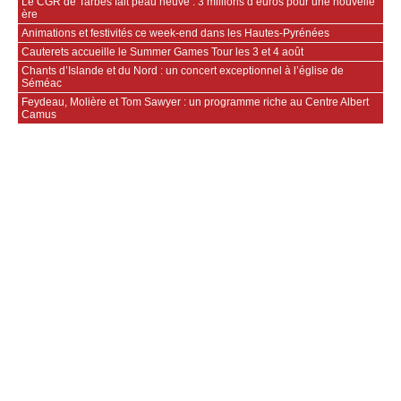
Le CGR de Tarbes fait peau neuve : 3 millions d’euros pour une nouvelle
ère
Animations et festivités ce week-end dans les Hautes-Pyrénées
Cauterets accueille le Summer Games Tour les 3 et 4 août
Chants d’Islande et du Nord : un concert exceptionnel à l’église de
Séméac
Feydeau, Molière et Tom Sawyer : un programme riche au Centre Albert
Camus