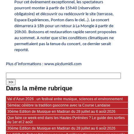
Pour cet événement exceptionnel, les spectateurs
pourront monter à partir de 15h40 (réservation
obligatoire) et découvrir ou redécouvrir le site (terrasse,
Espace Expériences, Ponton dans le ciel…). Le concert
démarrera à 18h pour un retour à La Mongie à partir de
20h30. Boissons et restauration rapide seront proposées
au sommet. A noter que si les conditions climatiques ne
permettaient pas la tenue du concert, ce dernier serait
reporté.
Plus d’informations :
www.picdumidi.com
Dans la même rubrique
Val d’Azun 2026 : un festival entre musique, sciences et environnement
Séméac célèbre la tradition gasconne avec la Course Landaise
30ème Edition de Musique en Madiran du 28 juillet au 6 août 2026
Que faire ce week-end dans les Hautes-Pyrénées ? Le guide des sorties
du 1er et 2 août
30ème Edition de Musique en Madiran du 28 juillet au 6 août 2026