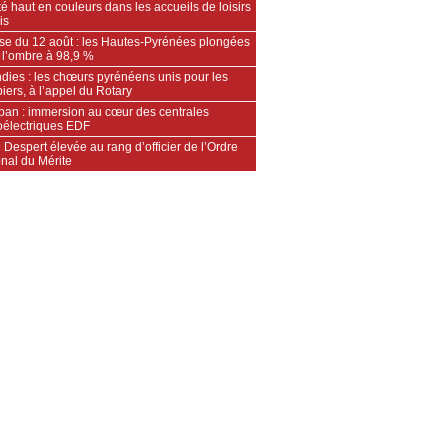
é haut en couleurs dans les accueils de loisirs
is
pse du 12 août : les Hautes-Pyrénées plongées
 l’ombre à 98,9 %
dies : les chœurs pyrénéens unis pour les
ers, à l’appel du Rotary
an : immersion au cœur des centrales
oélectriques EDF
 Despert élevée au rang d’officier de l’Ordre
nal du Mérite