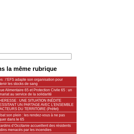
s la même rubrique
s : l’EFS adapte son organisation pour
enir les stocks de sang
e Alimentaire 65 et Protection Civile 65 : un
nariat au service de la solidarité
ERESSE : UNE SITUATION INÉDITE
ESSITANT UN PARTAGE AVEC L’ENSEMBLE
ACTEURS DU TERRITOIRE (Préfet)
 bat son plein : les rendez-vous à ne pas
uer dans le 65
ardins d’Occitanie accueillent des résidents
ndins menacés par les incendies