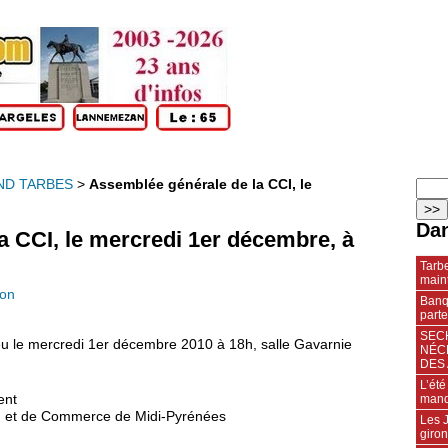
ND TARBES
>
Assemblée générale de la CCI, le
Dan
a CCI, le mercredi 1er décembre, à
Tarbe
maint
ion
Banqu
parte
SECH
eu le mercredi 1er décembre 2010 à 18h, salle Gavarnie
NÉC
DES 
L’été
manq
ent
ion et de Commerce de Midi-Pyrénées
Les J
giro