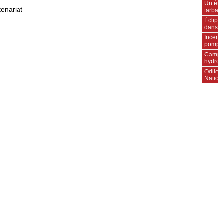
Un ét
tenariat
tarba
Écli
dans
Incen
pompi
Camp
hydr
Odile
Natio