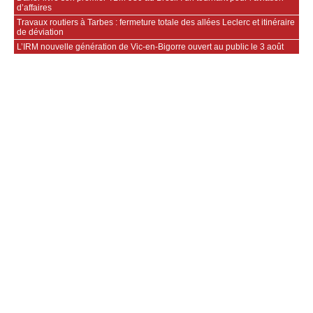
d’affaires
Travaux routiers à Tarbes : fermeture totale des allées Leclerc et itinéraire
de déviation
L’IRM nouvelle génération de Vic-en-Bigorre ouvert au public le 3 août