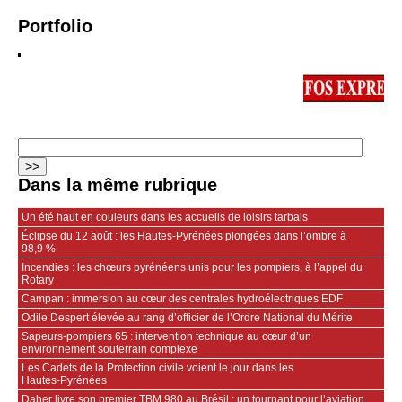
Portfolio
Dans la même rubrique
Un été haut en couleurs dans les accueils de loisirs tarbais
Éclipse du 12 août : les Hautes-Pyrénées plongées dans l’ombre à
98,9 %
Incendies : les chœurs pyrénéens unis pour les pompiers, à l’appel du
Rotary
Campan : immersion au cœur des centrales hydroélectriques EDF
Odile Despert élevée au rang d’officier de l’Ordre National du Mérite
Sapeurs‑pompiers 65 : intervention technique au cœur d’un
environnement souterrain complexe
Les Cadets de la Protection civile voient le jour dans les
Hautes‑Pyrénées
Daher livre son premier TBM 980 au Brésil : un tournant pour l’aviation