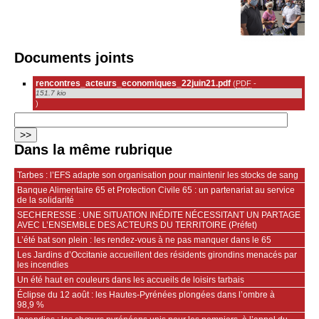
Documents joints
rencontres_acteurs_economiques_22juin21.pdf
(
PDF
-
151.7 kio
)
Dans la même rubrique
Tarbes : l’EFS adapte son organisation pour maintenir les stocks de sang
Banque Alimentaire 65 et Protection Civile 65 : un partenariat au service
de la solidarité
SECHERESSE : UNE SITUATION INÉDITE NÉCESSITANT UN PARTAGE
AVEC L’ENSEMBLE DES ACTEURS DU TERRITOIRE (Préfet)
L’été bat son plein : les rendez-vous à ne pas manquer dans le 65
Les Jardins d’Occitanie accueillent des résidents girondins menacés par
les incendies
Un été haut en couleurs dans les accueils de loisirs tarbais
Éclipse du 12 août : les Hautes-Pyrénées plongées dans l’ombre à
98,9 %