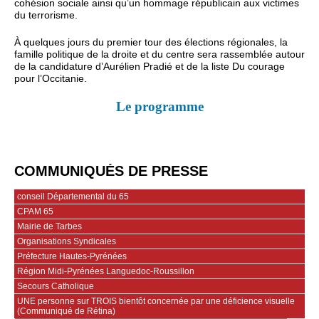
cohésion sociale ainsi qu’un hommage républicain aux victimes
du terrorisme.
À quelques jours du premier tour des élections régionales, la
famille politique de la droite et du centre sera rassemblée autour
de la candidature d’Aurélien Pradié et de la liste Du courage
pour l’Occitanie.
Le programme
COMMUNIQUÉS DE PRESSE
conseil Départemental du 65
CPAM 65
Mairie de Tarbes
Organisations Syndicales
Préfecture Hautes-Pyrénées
Région Midi-Pyrénées Languedoc-Roussillon
Secours Catholique
UNE personne sur TROIS bientôt concernée par une déficience visuelle
(Communiqué de Rétina)