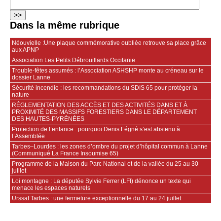
Dans la même rubrique
Néouvielle :Une plaque commémorative oubliée retrouve sa place grâce
aux APNP
Association Les Petits Débrouillards Occitanie
Trouble-fêtes assumés : l’Association ASHSHP monte au créneau sur le
dossier Lanne
Sécurité incendie : les recommandations du SDIS 65 pour protéger la
nature
RÉGLEMENTATION DES ACCÈS ET DES ACTIVITÉS DANS ET À
PROXIMITÉ DES MASSIFS FORESTIERS DANS LE DÉPARTEMENT
DES HAUTES-PYRÉNÉES
Protection de l’enfance : pourquoi Denis Fégné s’est abstenu à
l’Assemblée
Tarbes–Lourdes : les zones d’ombre du projet d’hôpital commun à Lanne
(Communiqué La France Insoumise 65)
Programme de la Maison du Parc National et de la vallée du 25 au 30
juillet
Loi montagne : La députée Sylvie Ferrer (LFI) dénonce un texte qui
menace les espaces naturels
Urssaf Tarbes : une fermeture exceptionnelle du 17 au 24 juillet