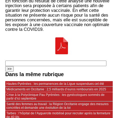
En fonction du résultat de cette analyse une nouvelle
injection sera proposée à certains patients afin de
garantir leur protection vaccinale. En effet cette
situation ne présente aucun risque pour la santé des
personnes concernées, mais elle est susceptible de
les exposer à une couverture vaccinale non optimale
contre la COVID19.
Dans la même rubrique
Hautes‑Pyrénées : les permanences de la Ligue suspendues cet été
Médicaments en Occitanie : 2,5 milliards d’euros remboursés en 2025
Crise à la Polyclinique Pau Pyrénées : les gynécologues sommés de
partir d’ici septembre
Santé des femmes au travail : la Région Occitanie engage des mesures
concrètes et demande une évolution de la loi
Tarbes : l’hôpital de l’Ayguerote mobilisé pour recruter après la fermeture
de 40 lits