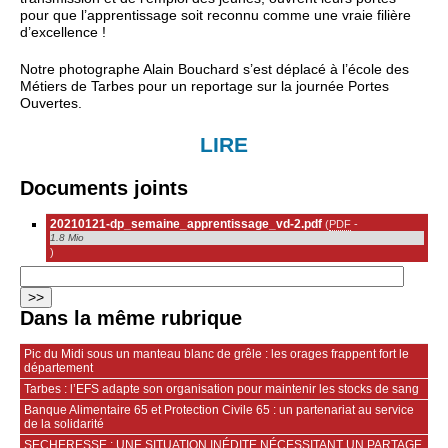
pour que l’apprentissage soit reconnu comme une vraie filière
d’excellence !
Notre photographe Alain Bouchard s’est déplacé à l’école des
Métiers de Tarbes pour un reportage sur la journée Portes
Ouvertes.
LIRE
Documents joints
20210121-dp_semaine_apprentissage_vd-2.pdf
(
PDF
-
1.8 Mio
)
Dans la même rubrique
Pic du Midi sous un manteau blanc de grêle : les orages frappent fort le
département
Tarbes : l’EFS adapte son organisation pour maintenir les stocks de sang
Banque Alimentaire 65 et Protection Civile 65 : un partenariat au service
de la solidarité
SECHERESSE : UNE SITUATION INÉDITE NÉCESSITANT UN PARTAGE