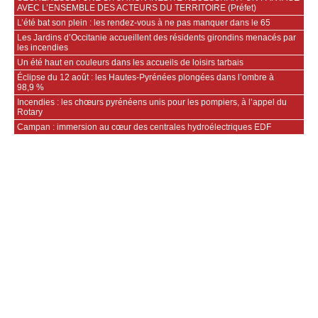
AVEC L’ENSEMBLE DES ACTEURS DU TERRITOIRE (Préfet)
L’été bat son plein : les rendez-vous à ne pas manquer dans le 65
Les Jardins d’Occitanie accueillent des résidents girondins menacés par
les incendies
Un été haut en couleurs dans les accueils de loisirs tarbais
Éclipse du 12 août : les Hautes-Pyrénées plongées dans l’ombre à
98,9 %
Incendies : les chœurs pyrénéens unis pour les pompiers, à l’appel du
Rotary
Campan : immersion au cœur des centrales hydroélectriques EDF