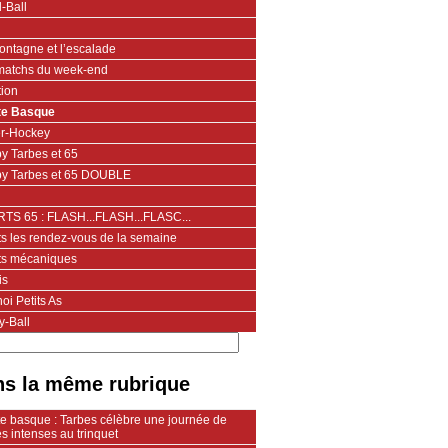
-Ball
ontagne et l’escalade
matchs du week-end
tion
te Basque
er-Hockey
y Tarbes et 65
y Tarbes et 65 DOUBLE
TS 65 : FLASH...FLASH...FLASC...
ts les rendez-vous de la semaine
ts mécaniques
is
oi Petits As
y-Ball
s la même rubrique
te basque : Tarbes célèbre une journée de
es intenses au trinquet