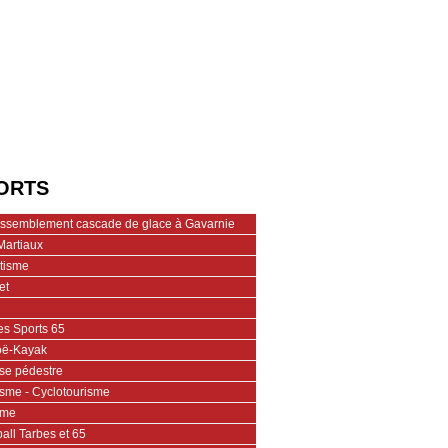
ORTS
assemblement cascade de glace à Gavarnie
Martiaux
étisme
et
es Sports 65
ë-Kayak
se pédestre
isme - Cyclotourisme
ime
all Tarbes et 65