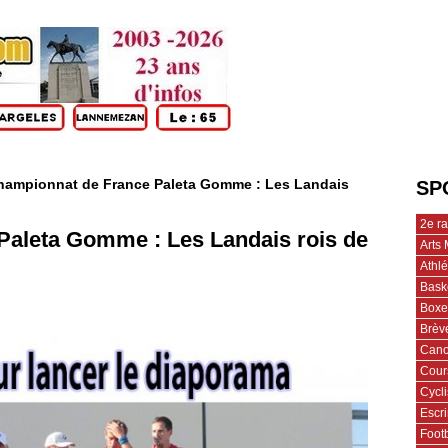
hampionnat de France Paleta Gomme : Les Landais
SP
2e r
Paleta Gomme : Les Landais rois de
Arts 
Athl
Bask
Boxe
Brèv
Cano
Cour
Cycl
Escr
Footb