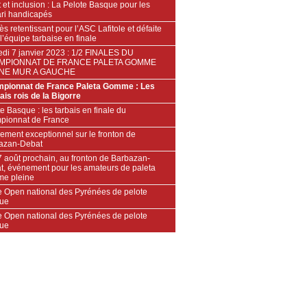
 et inclusion : La Pelote Basque pour les
ari handicapés
s retentissant pour l’ASC Lafitole et défaite
l’équipe tarbaise en finale
di 7 janvier 2023 : 1/2 FINALES DU
MPIONNAT DE FRANCE PALETA GOMME
INE MUR A GAUCHE
pionnat de France Paleta Gomme : Les
ais rois de la Bigorre
e Basque : les tarbais en finale du
pionnat de France
ement exceptionnel sur le fronton de
azan-Debat
7 août prochain, au fronton de Barbazan-
t, événement pour les amateurs de paleta
e pleine
 Open national des Pyrénées de pelote
ue
 Open national des Pyrénées de pelote
ue