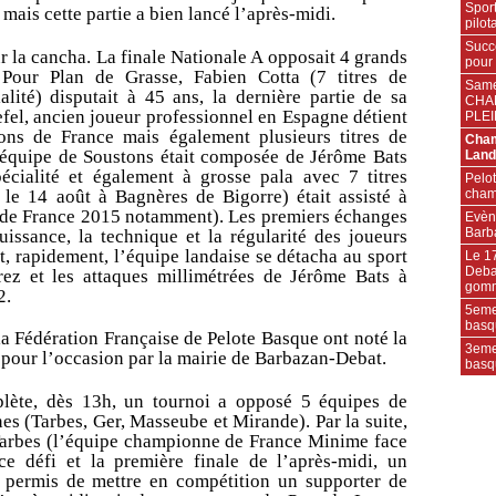
Sport
 mais cette partie a bien lancé l’après-midi.
pilot
Succè
sur la cancha. La finale Nationale A opposait 4 grands
pour 
Pour Plan de Grasse, Fabien Cotta (7 titres de
Same
ité) disputait à 45 ans, la dernière partie de sa
CHA
efel, ancien joueur professionnel en Espagne détient
PLE
ions de France mais également plusieurs titres de
Cham
équipe de Soustons était composée de Jérôme Bats
Land
spécialité et également à grosse pala avec 7 titres
Pelot
cham
 le 14 août à Bagnères de Bigorre) était assisté à
 de France 2015 notamment). Les premiers échanges
Evèn
Barb
uissance, la technique et la régularité des joueurs
, rapidement, l’équipe landaise se détacha au sport
Le 1
Deba
rez et les attaques millimétrées de Jérôme Bats à
gomm
2.
5eme
basq
la Fédération Française de Pelote Basque ont noté la
3eme
s pour l’occasion par la mairie de Barbazan-Debat.
basq
plète, dès 13h, un tournoi a opposé 5 équipes de
es (Tarbes, Ger, Masseube et Mirande). Par la suite,
Tarbes (l’équipe championne de France Minime face
ce défi et la première finale de l’après-midi, un
a permis de mettre en compétition un supporter de