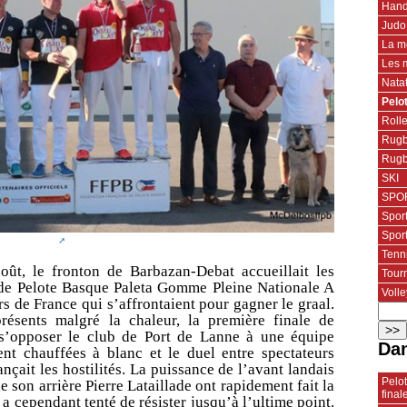
Hand
Judo
La m
Les 
Nata
Pelo
Roll
Rugb
Rugb
SKI
SPOR
Spor
Spor
Tenn
oût, le fronton de Barbazan-Debat accueillait les
Tourn
de Pelote Basque Paleta Gomme Pleine Nationale A
Volle
urs de France qui s’affrontaient pour gagner le graal.
résents malgré la chaleur, la première finale de
 s’opposer le club de Port de Lanne à une équipe
Dan
nt chauffées à blanc et le duel entre spectateurs
çait les hostilités. La puissance de l’avant landais
Pelo
e son arrière Pierre Lataillade ont rapidement fait la
final
 a cependant tenté de résister jusqu’à l’ultime point.