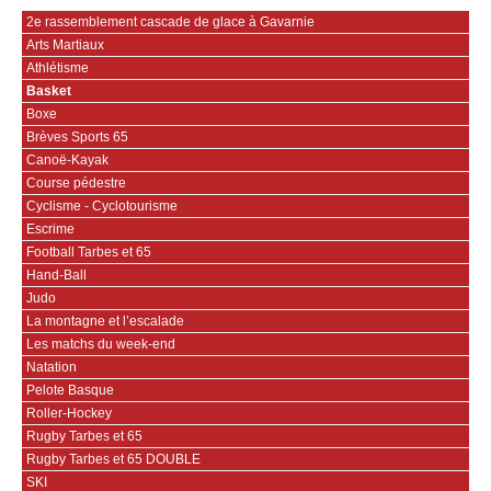
2e rassemblement cascade de glace à Gavarnie
Arts Martiaux
Athlétisme
Basket
Boxe
Brèves Sports 65
Canoë-Kayak
Course pédestre
Cyclisme - Cyclotourisme
Escrime
Football Tarbes et 65
Hand-Ball
Judo
La montagne et l’escalade
Les matchs du week-end
Natation
Pelote Basque
Roller-Hockey
Rugby Tarbes et 65
Rugby Tarbes et 65 DOUBLE
SKI