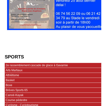
SPORTS
2e rassemblement cascade de glace à Gavarnie
Arts Martiaux
Athlétisme
Basket
Boxe
Brèves Sports 65
Canoë-Kayak
Course pédestre
Cyclisme - Cyclotourisme