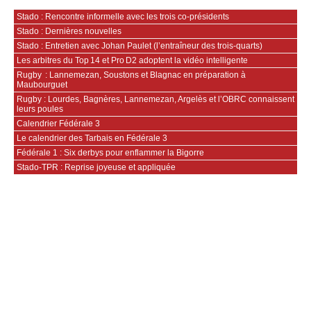
Stado : Rencontre informelle avec les trois co-présidents
Stado : Dernières nouvelles
Stado : Entretien avec Johan Paulet (l’entraîneur des trois-quarts)
Les arbitres du Top 14 et Pro D2 adoptent la vidéo intelligente
Rugby : Lannemezan, Soustons et Blagnac en préparation à
Maubourguet
Rugby : Lourdes, Bagnères, Lannemezan, Argelès et l’OBRC connaissent
leurs poules
Calendrier Fédérale 3
Le calendrier des Tarbais en Fédérale 3
Fédérale 1 : Six derbys pour enflammer la Bigorre
Stado-TPR : Reprise joyeuse et appliquée