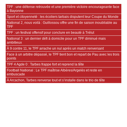
TPF : une défense retrouvée et une première victoire encourageante face
à Bayonne
Sport et citoyenneté : les écoliers tarbais disputent leur Coupe du Monde
National 2, nous voilà : Guillossou offre une fin de saison inoubliable au
TPF
TPF : un festival offensif pour conclure en beauté à Trélut
National 3 : un dernier défi à domicile pour un TPF diminué mais
ambitieux
À 9 contre 11, le TPF arrache un nul après un match renversant
Face à un arbitre dépassé, le TPF tient bon et repart de Pau avec les trois
points
TPF 4 Agde 0 : Tarbes frappe fort et reprend la tête
Football National : Le TPF maîtrise Albères/Argelès et reste en
embuscade
À Arcachon, Tarbes renverse tout et s’installe dans le trio de tête