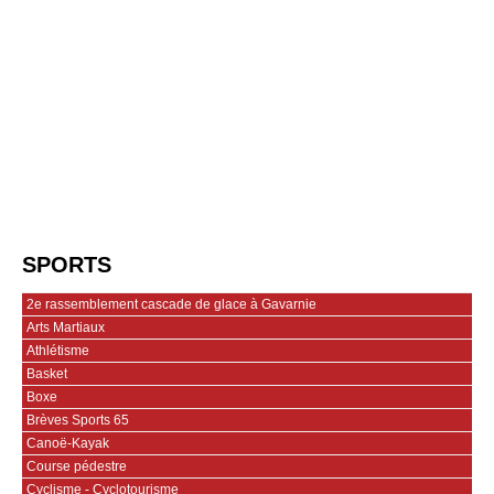
SPORTS
2e rassemblement cascade de glace à Gavarnie
Arts Martiaux
Athlétisme
Basket
Boxe
Brèves Sports 65
Canoë-Kayak
Course pédestre
Cyclisme - Cyclotourisme