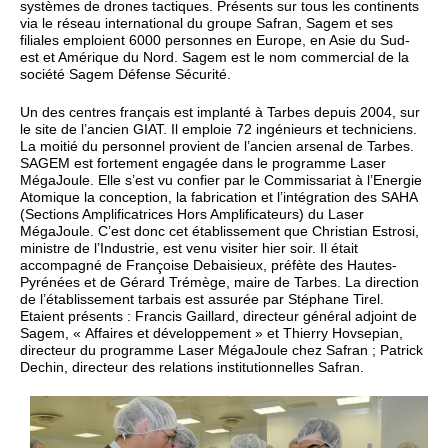
systèmes de drones tactiques. Présents sur tous les continents
via le réseau international du groupe Safran, Sagem et ses
filiales emploient 6000 personnes en Europe, en Asie du Sud-
est et Amérique du Nord. Sagem est le nom commercial de la
société Sagem Défense Sécurité.
Un des centres français est implanté à Tarbes depuis 2004, sur
le site de l’ancien GIAT. Il emploie 72 ingénieurs et techniciens.
La moitié du personnel provient de l’ancien arsenal de Tarbes.
SAGEM est fortement engagée dans le programme Laser
MégaJoule. Elle s’est vu confier par le Commissariat à l’Energie
Atomique la conception, la fabrication et l’intégration des SAHA
(Sections Amplificatrices Hors Amplificateurs) du Laser
MégaJoule. C’est donc cet établissement que Christian Estrosi,
ministre de l’Industrie, est venu visiter hier soir. Il était
accompagné de Françoise Debaisieux, préfète des Hautes-
Pyrénées et de Gérard Trémège, maire de Tarbes. La direction
de l’établissement tarbais est assurée par Stéphane Tirel.
Etaient présents : Francis Gaillard, directeur général adjoint de
Sagem, « Affaires et développement » et Thierry Hovsepian,
directeur du programme Laser MégaJoule chez Safran ; Patrick
Dechin, directeur des relations institutionnelles Safran.