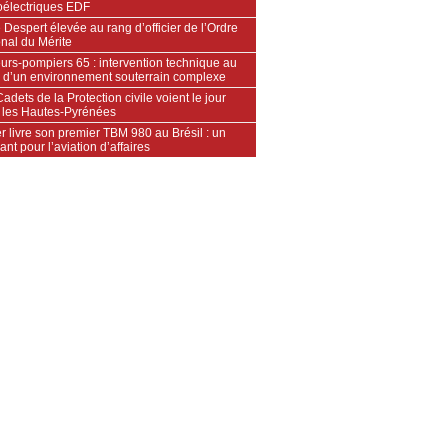
oélectriques EDF
 Despert élevée au rang d’officier de l’Ordre
nal du Mérite
urs‑pompiers 65 : intervention technique au
 d’un environnement souterrain complexe
adets de la Protection civile voient le jour
 les Hautes‑Pyrénées
 livre son premier TBM 980 au Brésil : un
ant pour l’aviation d’affaires