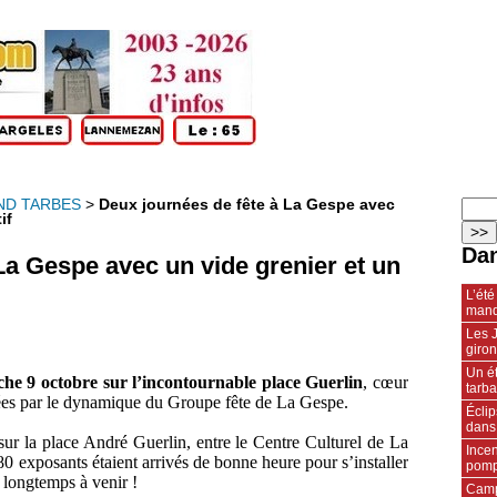
ND TARBES
>
Deux journées de fête à La Gespe avec
if
Dan
La Gespe avec un vide grenier et un
L’été
manq
Les J
giro
Un ét
che 9 octobre sur l’incontournable place Guerlin
, cœur
tarba
isées par le dynamique du Groupe fête de La Gespe.
Écli
dans
sur la place André Guerlin, entre le Centre Culturel de La
Incen
0 exposants étaient arrivés de bonne heure pour s’installer
pompi
s longtemps à venir !
Camp