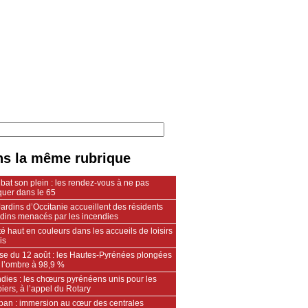
s la même rubrique
 bat son plein : les rendez-vous à ne pas
uer dans le 65
ardins d’Occitanie accueillent des résidents
ndins menacés par les incendies
é haut en couleurs dans les accueils de loisirs
is
pse du 12 août : les Hautes-Pyrénées plongées
 l’ombre à 98,9 %
dies : les chœurs pyrénéens unis pour les
ers, à l’appel du Rotary
an : immersion au cœur des centrales