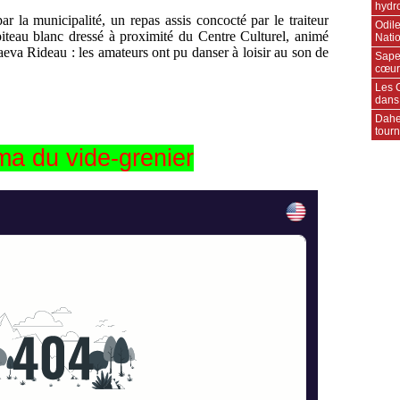
hydr
 par la municipalité, un repas assis concocté par le traiteur
Odile
piteau blanc dressé à proximité du Centre Culturel, animé
Natio
aeva Rideau : les amateurs ont pu danser à loisir au son de
Sape
cœur
Les C
dans
Daher
tourn
a du vide-grenier