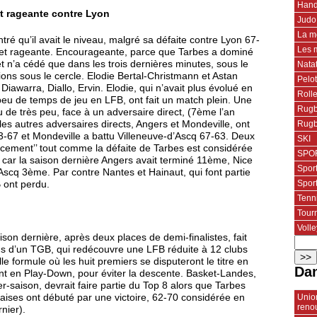
Hand
t rageante contre Lyon
Judo
La m
é qu’il avait le niveau, malgré sa défaite contre Lyon 67-
Les 
e et rageante. Encourageante, parce que Tarbes a dominé
t n’a cédé que dans les trois dernières minutes, sous le
Nata
ions sous le cercle. Elodie Bertal-Christmann et Astan
Pelo
 Diawarra, Diallo, Ervin. Elodie, qui n’avait plus évolué en
Roll
 peu de temps de jeu en LFB, ont fait un match plein. Une
Rugb
lu de très peu, face à un adversaire direct, (7ème l’an
Rugb
es autres adversaires directs, Angers et Mondeville, ont
93-67 et Mondeville a battu Villeneuve-d’Ascq 67-63. Deux
SKI
acement’’ tout comme la défaite de Tarbes est considérée
SPOR
s, car la saison dernière Angers avait terminé 11ème, Nice
Spor
scq 3ème. Par contre Nantes et Hainaut, qui font partie
Spor
 ont perdu.
Tenn
Tourn
Volle
on dernière, après deux places de demi-finalistes, fait
us d’un TGB, qui redécouvre une LFB réduite à 12 clubs
e formule où les huit premiers se disputeront le titre en
Dan
ront en Play-Down, pour éviter la descente. Basket-Landes,
r-saison, devrait faire partie du Top 8 alors que Tarbes
Union
daises ont débuté par une victoire, 62-70 considérée en
reno
nier).