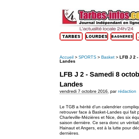
Accueil
>
SPORTS
>
Basket
>
LFB J 2 -
Landes
LFB J 2 - Samedi 8 octobr
Landes
vendredi 7 octobre 2016
,
par
rédaction
Le TGB a hérité d’un calendrier compliq
retrouver face à Basket-Landes qui fait 
Charleville-Mézières et Nice, des six équ
saison dernière. Ce sera donc un véritab
Hainaut et Angers, est à la lutte pour d
dernières.