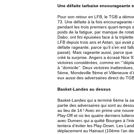
Une défaite tarbaise encourageante e
Pour son retour en LFB, le TGB a démontr
73. Une défaite à la fois encourageant
pendant les trois premiers quart-temps e
poids de la fatigue, par manque de rotat
Dabo, ont fini épuisées face à la triplette
LFB depuis trois ans et Astan, qui avait
défaite rageante, parce qu’il s’en est fal
passé). Mais rageante aussi, parce que l
créé la surprise. Angers a écrasé Nice 
victoires considérées, comme en ’’’dépl
à ’’domicile’’. Deux victoires inattendue
5ème, Mondeville 9ème et Villeneuve d’A
eux aussi des adversaires direct du TGB
Basket-Landes au dessus
Basket-Landes qui a terminé 6ème la sais
partie des adversaires qui sont au dess
au lieu de 14 ! Avec en prime une nouvell
Play-Off et où les quatre derniers lutte
avec Dumerc qui a quitté Bourges à l’inte
tentera d’éviter les Play-Down. Les Lan
déplacement au Hainaut (10ème l’an der