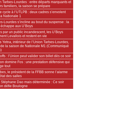
n Tarbes-Lourdes : entre départs marquants et
rs familiers, la saison se prépare
e cycle à l’UTLPB : deux cadres s’envolent
la Nationale 1
s-Lourdes s’incline au bout du suspense : la
e échappe aux U’Boys
s par un public incandescent, les U’Boys
ent Levallois et restent en vie
s Yetna, intérieur de l’Union Tarbes-Lourdes,
de la saison de Nationale M1 (Communiqué
)
offs : l’Union peut valider son billet dès ce soir
on domine Fos : une prestation défensive qui
ge tout
bes, le président de la FFBB sonne l’alarme
’état des salles
 Stéphane Dao mais déterminée : Ce soir
ion défie Boulogne