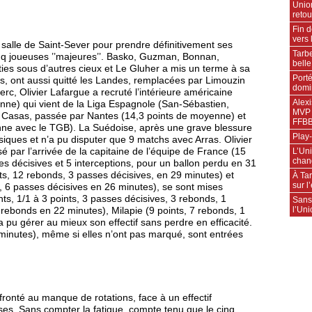
Unio
retou
Fin d
vers 
e salle de Saint-Sever pour prendre définitivement ses
Tarbe
nq joueuses ’’majeures’’. Basko, Guzman, Bonnan,
bell
arties sous d’autres cieux et Le Gluher a mis un terme à sa
Porté
s, ont aussi quitté les Landes, remplacées par Limouzin
domin
c, Olivier Lafargue a recruté l’intérieure américaine
Alexi
nne) qui vient de la Liga Espagnole (San-Sébastien,
MVP 
ole Casas, passée par Nantes (14,3 points de moyenne) et
FFBB
enne avec le TGB). La Suédoise, après une grave blessure
Play-
iques et n’a pu disputer que 9 matchs avec Arras. Olivier
L’Uni
sé par l’arrivée de la capitaine de l’équipe de France (15
chan
es décisives et 5 interceptions, pour un ballon perdu en 31
ts, 12 rebonds, 3 passes décisives, en 29 minutes) et
À Tar
sur l
, 6 passes décisives en 26 minutes), se sont mises
ts, 1/1 à 3 points, 3 passes décisives, 3 rebonds, 1
Sans
l’Un
 rebonds en 22 minutes), Milapie (9 points, 7 rebonds, 1
 pu gérer au mieux son effectif sans perdre en efficacité.
inutes), même si elles n’ont pas marqué, sont entrées
onté au manque de rotations, face à un effectif
ses. Sans compter la fatigue, compte tenu que le cinq