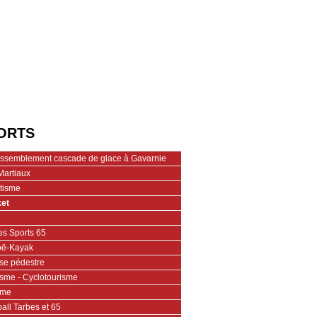
ORTS
assemblement cascade de glace à Gavarnie
Martiaux
étisme
et
es Sports 65
ë-Kayak
se pédestre
isme - Cyclotourisme
ime
all Tarbes et 65