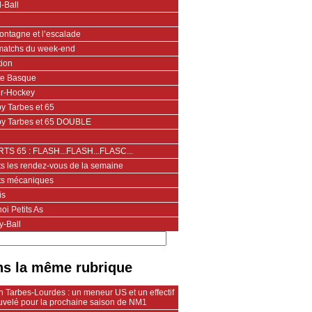
-Ball
ontagne et l’escalade
matchs du week-end
tion
te Basque
er-Hockey
y Tarbes et 65
y Tarbes et 65 DOUBLE
TS 65 : FLASH...FLASH...FLASC...
ts les rendez-vous de la semaine
ts mécaniques
is
oi Petits As
y-Ball
s la même rubrique
 Tarbes-Lourdes : un meneur US et un effectif
uvelé pour la prochaine saison de NM1