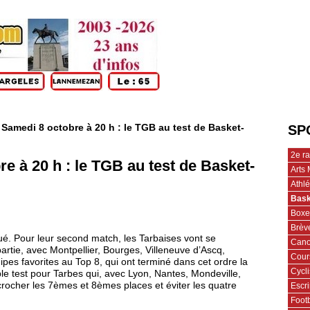
 Samedi 8 octobre à 20 h : le TGB au test de Basket-
SP
2e r
e à 20 h : le TGB au test de Basket-
Arts 
Athl
Bask
Boxe
Brèv
ué. Pour leur second match, les Tarbaises vont se
Cano
partie, avec Montpellier, Bourges, Villeneuve d’Ascq,
Cour
ipes favorites au Top 8, qui ont terminé dans cet ordre la
Cycl
le test pour Tarbes qui, avec Lyon, Nantes, Mondeville,
écrocher les 7èmes et 8èmes places et éviter les quatre
Escr
Footb