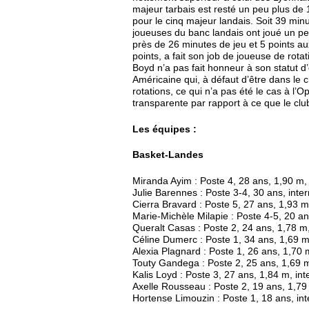
majeur tarbais est resté un peu plus de
pour le cinq majeur landais. Soit 39 minu
joueuses du banc landais ont joué un pe
près de 26 minutes de jeu et 5 points au
points, a fait son job de joueuse de rota
Boyd n’a pas fait honneur à son statut d’
Américaine qui, à défaut d’être dans le 
rotations, ce qui n’a pas été le cas à l’
transparente par rapport à ce que le club 
Les équipes :
Basket-Landes
Miranda Ayim : Poste 4, 28 ans, 1,90 m,
Julie Barennes : Poste 3-4, 30 ans, inte
Cierra Bravard : Poste 5, 27 ans, 1,93 
Marie-Michèle Milapie : Poste 4-5, 20 an
Queralt Casas : Poste 2, 24 ans, 1,78 m
Céline Dumerc : Poste 1, 34 ans, 1,69 m,
Alexia Plagnard : Poste 1, 26 ans, 1,70 m
Touty Gandega : Poste 2, 25 ans, 1,69 m,
Kalis Loyd : Poste 3, 27 ans, 1,84 m, in
Axelle Rousseau : Poste 2, 19 ans, 1,79
Hortense Limouzin : Poste 1, 18 ans, in