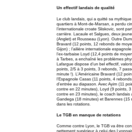
Un effectif landais de qualité
Le club landais, qui a quitté sa mythiqu
quartiers à Mont-de-Marsan, a perdu ci
l’internationale croate Sliskovic, sont p
carrière. Lacaule et Salgues, deux jeune
(Anglet) et Rousseau (Lyon). Outre Dumer
Bravard (12 points, 12 rebonds de moye
Gijon) ; l’ailière internationale espagn
l’ex-tarbaise Loyd (12,4 points de moy
à Tarbes, a enchaîné les problèmes phys
Lafargue dispose d’un bel effectif, valori
points, 2/5 à 3 points, 3 rebonds, 7 pass
minute !). L’Américaine Bravard (12 poin
l’Espagnole Casas (11 points, 4 rebonds
d’entrée au diapason. Avec Ayim (11 poin
contre en 22 minutes), Loyd (9 points, 3
contre en 23 minutes), le coach landais a
Gandega (18 minutes) et Barennes (15 m
dans les rotations.
Le TGB en manque de rotations
Comme contre Lyon, le TGB va être confr
nettement supérieur à celui des Lyonnai