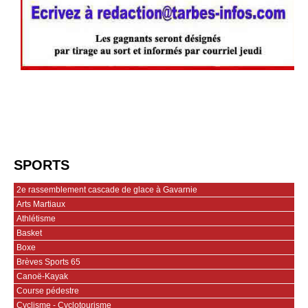
SPORTS
2e rassemblement cascade de glace à Gavarnie
Arts Martiaux
Athlétisme
Basket
Boxe
Brèves Sports 65
Canoë-Kayak
Course pédestre
Cyclisme - Cyclotourisme