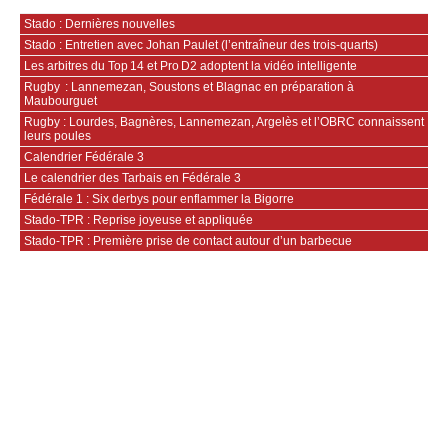
Stado : Dernières nouvelles
Stado : Entretien avec Johan Paulet (l’entraîneur des trois-quarts)
Les arbitres du Top 14 et Pro D2 adoptent la vidéo intelligente
Rugby : Lannemezan, Soustons et Blagnac en préparation à
Maubourguet
Rugby : Lourdes, Bagnères, Lannemezan, Argelès et l’OBRC connaissent
leurs poules
Calendrier Fédérale 3
Le calendrier des Tarbais en Fédérale 3
Fédérale 1 : Six derbys pour enflammer la Bigorre
Stado-TPR : Reprise joyeuse et appliquée
Stado-TPR : Première prise de contact autour d’un barbecue