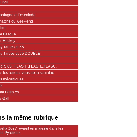
-Ball
ontagne et l’escalade
matchs du week-end
tion
te Basque
er-Hockey
y Tarbes et 65
y Tarbes et 65 DOUBLE
TS 65 : FLASH...FLASH...FLASC...
ts les rendez-vous de la semaine
ts mécaniques
is
oi Petits As
y-Ball
s la même rubrique
elta 2027 revient en majesté dans les
es-Pyrénées