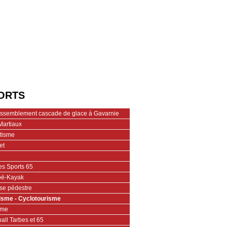
ORTS
assemblement cascade de glace à Gavarnie
Martiaux
étisme
et
es Sports 65
ë-Kayak
se pédestre
isme - Cyclotourisme
ime
all Tarbes et 65