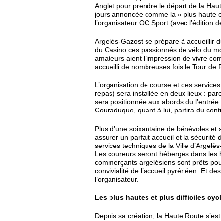
Anglet pour prendre le départ de la Hau
jours annoncée comme la « plus haute et 
l’organisateur OC Sport (avec l’édition d
Argelès-Gazost se prépare à accueillir du
du Casino ces passionnés de vélo du mo
amateurs aient l’impression de vivre co
accueilli de nombreuses fois le Tour de 
L’organisation de course et des service
repas) sera installée en deux lieux : pa
sera positionnée aux abords du l’entrée
Couraduque, quant à lui, partira du centre
Plus d’une soixantaine de bénévoles et s
assurer un parfait accueil et la sécurité
services techniques de la Ville d’Argelè
Les coureurs seront hébergés dans les hô
commerçants argelésiens sont prêts pour
convivialité de l’accueil pyrénéen. Et 
l’organisateur.
Les plus hautes et plus difficiles cy
Depuis sa création, la Haute Route s’es