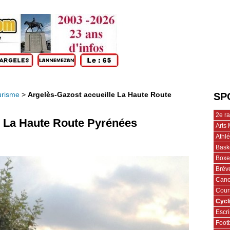
urisme
>
Argelès-Gazost accueille La Haute Route
SP
2e r
e La Haute Route Pyrénées
Arts 
Athl
Bask
Boxe
Brèv
Cano
Cour
Cycl
Escr
Footb