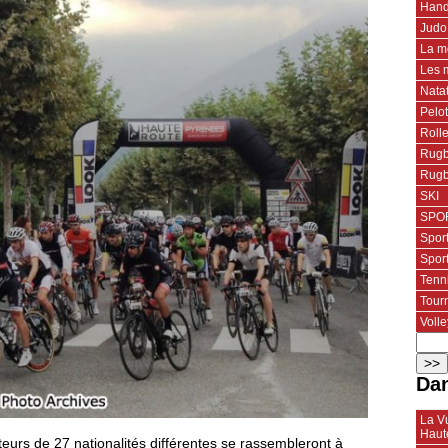
Hand
Judo
La m
Les 
Nata
Pelo
Roll
Rugb
Rugb
SKI
SPOR
Spor
Spor
Tenn
Tourn
Volle
Dan
La Vu
Haut
eurs de 27 nationalités différentes se rassembleront à