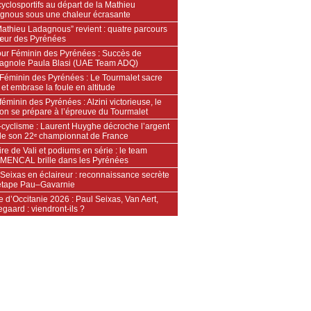
yclosportifs au départ de la Mathieu
gnous sous une chaleur écrasante
Mathieu Ladagnous” revient : quatre parcours
œur des Pyrénées
our Féminin des Pyrénées : Succès de
pagnole Paula Blasi (UAE Team ADQ)
 Féminin des Pyrénées : Le Tourmalet sacre
 et embrase la foule en altitude
féminin des Pyrénées : Alzini victorieuse, le
ton se prépare à l’épreuve du Tourmalet
‑cyclisme : Laurent Huyghe décroche l’argent
 de son 22ᵉ championnat de France
ire de Vali et podiums en série : le team
ENCAL brille dans les Pyrénées
Seixas en éclaireur : reconnaissance secrète
’étape Pau–Gavarnie
 d’Occitanie 2026 : Paul Seixas, Van Aert,
gaard : viendront-ils ?