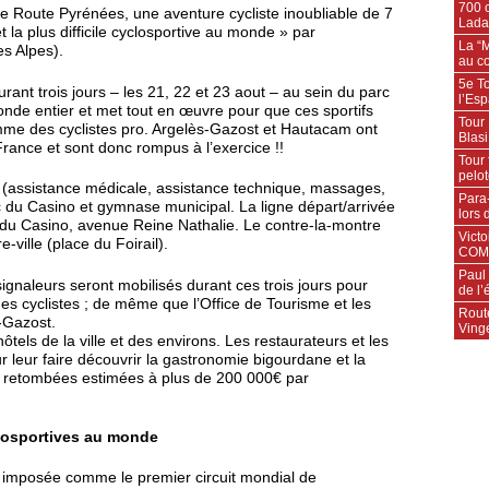
700 c
te Route Pyrénées, une aventure cycliste inoubliable de 7
Lada
la plus difficile cyclosportive au monde » par
La “
es Alpes).
au c
5e T
rant trois jours – les 21, 22 et 23 aout – au sein du parc
l’Es
nde entier et met tout en œuvre pour que ces sportifs
Tour
mme des cyclistes pro. Argelès-Gazost et Hautacam ont
Blasi
France et sont donc rompus à l’exercice !!
Tour 
pelo
s (assistance médicale, assistance technique, massages,
Para
rc du Casino et gymnase municipal. La ligne départ/arrivée
lors
 du Casino, avenue Reine Nathalie. Le contre-la-montre
Victo
-ville (place du Foirail).
COMM
Paul 
ignaleurs seront mobilisés durant ces trois jours pour
de l
 des cyclistes ; de même que l’Office de Tourisme et les
Route
s-Gazost.
Vinge
tels de la ville et des environs. Les restaurateurs et les
 leur faire découvrir la gastronomie bigourdane et la
des retombées estimées à plus de 200 000€ par
closportives au monde
t imposée comme le premier circuit mondial de