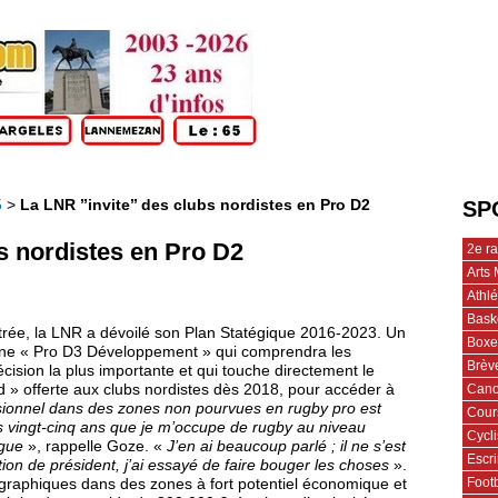
5
>
La LNR ’’invite’’ des clubs nordistes en Pro D2
SP
bs nordistes en Pro D2
2e r
Arts 
Athl
Bask
trée, la LNR a dévoilé son Plan Statégique 2016-2023. Un
Boxe
une « Pro D3 Développement » qui comprendra les
Brèv
cision la plus importante et qui touche directement le
Cano
d » offerte aux clubs nordistes dès 2018, pour accéder à
sionnel dans des zones non pourvues en rugby pro est
Cour
s vingt-cinq ans que je m’occupe de rugby au niveau
Cycl
igue
», rappelle Goze. «
J’en ai beaucoup parlé ; il ne s’est
Escr
ation de président, j’ai essayé de faire bouger les choses
».
Footb
éographiques dans des zones à fort potentiel économique et