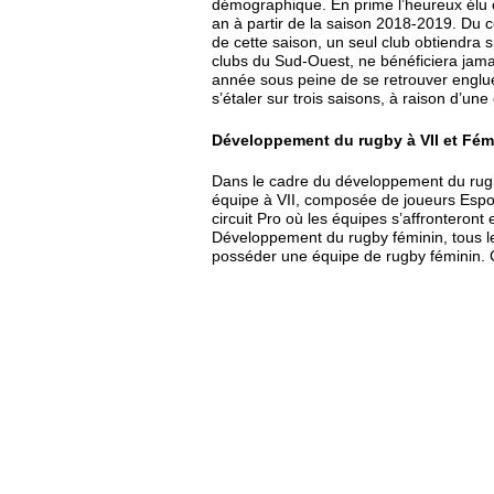
démographique. En prime l’heureux élu o
an à partir de la saison 2018-2019. Du 
de cette saison, un seul club obtiendra
clubs du Sud-Ouest, ne bénéficiera jama
année sous peine de se retrouver englu
s’étaler sur trois saisons, à raison d’un
Développement du rugby à VII et Fém
Dans le cadre du développement du rugby
équipe à VII, composée de joueurs Espoir
circuit Pro où les équipes s’affronteron
Développement du rugby féminin, tous le
posséder une équipe de rugby féminin. C