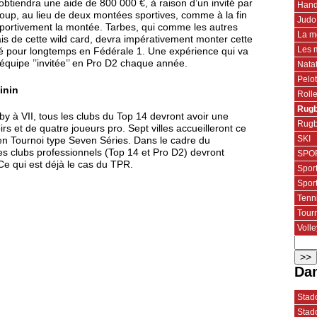
btiendra une aide de 800 000 €, à raison d’un invité par
Hand
coup, au lieu de deux montées sportives, comme à la fin
Judo
 sportivement la montée. Tarbes, qui comme les autres
La m
is de cette wild card, devra impérativement monter cette
Les 
é pour longtemps en Fédérale 1. Une expérience qui va
e équipe ’’invitée’’ en Pro D2 chaque année.
Nata
Pelo
inin
Roll
Rugb
 à VII, tous les clubs du Top 14 devront avoir une
Rugb
s et de quatre joueurs pro. Sept villes accueilleront ce
SKI
t en Tournoi type Seven Séries. Dans le cadre du
s clubs professionnels (Top 14 et Pro D2) devront
SPOR
e qui est déjà le cas du TPR.
Spor
Spor
Tenn
Tourn
Volle
Dan
Stado
Stado