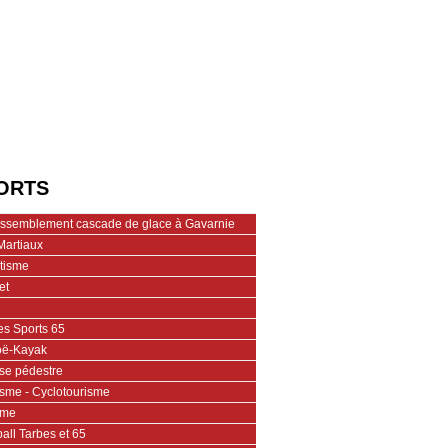
ORTS
assemblement cascade de glace à Gavarnie
Martiaux
étisme
et
es Sports 65
ë-Kayak
se pédestre
isme - Cyclotourisme
ime
all Tarbes et 65