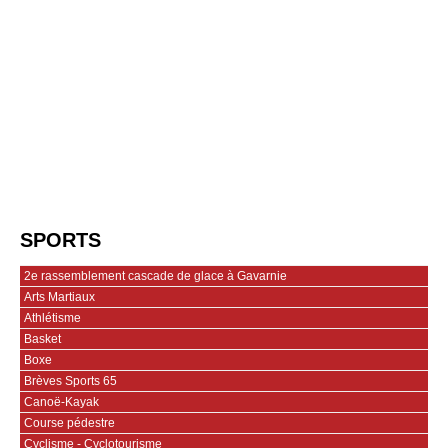
SPORTS
2e rassemblement cascade de glace à Gavarnie
Arts Martiaux
Athlétisme
Basket
Boxe
Brèves Sports 65
Canoë-Kayak
Course pédestre
Cyclisme - Cyclotourisme