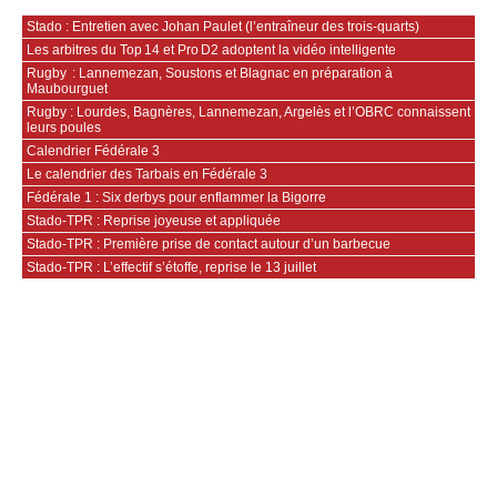
Stado : Entretien avec Johan Paulet (l’entraîneur des trois-quarts)
Les arbitres du Top 14 et Pro D2 adoptent la vidéo intelligente
Rugby : Lannemezan, Soustons et Blagnac en préparation à
Maubourguet
Rugby : Lourdes, Bagnères, Lannemezan, Argelès et l’OBRC connaissent
leurs poules
Calendrier Fédérale 3
Le calendrier des Tarbais en Fédérale 3
Fédérale 1 : Six derbys pour enflammer la Bigorre
Stado-TPR : Reprise joyeuse et appliquée
Stado-TPR : Première prise de contact autour d’un barbecue
Stado-TPR : L’effectif s’étoffe, reprise le 13 juillet