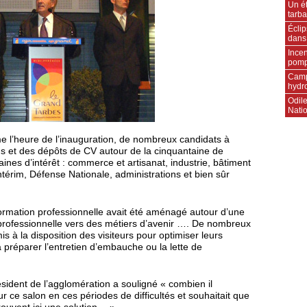
Un ét
tarba
Écli
dans
Incen
pompi
Camp
hydr
Odile
Natio
e l’heure de l’inauguration, de nombreux candidats à
ns et des dépôts de CV autour de la cinquantaine de
nes d’intérêt : commerce et artisanat, industrie, bâtiment
térim, Défense Nationale, administrations et bien sûr
ormation professionnelle avait été aménagé autour d’une
n professionnelle vers des métiers d’avenir …. De nombreux
is à la disposition des visiteurs pour optimiser leurs
 à préparer l’entretien d’embauche ou la lette de
ident de l’agglomération a souligné « combien il
r ce salon en ces périodes de difficultés et souhaitait que