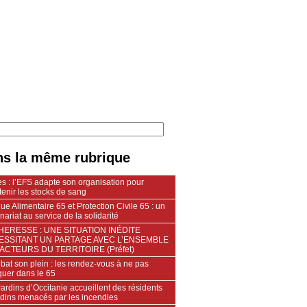
s la même rubrique
s : l’EFS adapte son organisation pour
enir les stocks de sang
e Alimentaire 65 et Protection Civile 65 : un
nariat au service de la solidarité
ERESSE : UNE SITUATION INÉDITE
ESSITANT UN PARTAGE AVEC L’ENSEMBLE
ACTEURS DU TERRITOIRE (Préfet)
 bat son plein : les rendez-vous à ne pas
uer dans le 65
ardins d’Occitanie accueillent des résidents
ndins menacés par les incendies