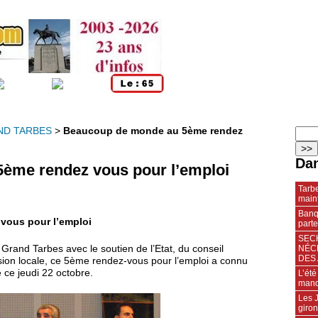
ND TARBES
>
Beaucoup de monde au 5ème rendez
Dan
ème rendez vous pour l’emploi
Tarbe
maint
Banqu
vous pour l’emploi
parte
SECH
NÉC
Grand Tarbes avec le soutien de l’Etat, du conseil
DES 
ssion locale, ce 5ème rendez-vous pour l’emploi a connu
 ce jeudi 22 octobre.
L’été
manq
Les J
giro