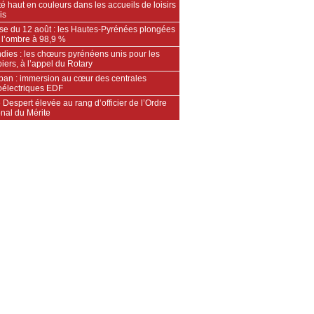
é haut en couleurs dans les accueils de loisirs
is
pse du 12 août : les Hautes-Pyrénées plongées
 l’ombre à 98,9 %
dies : les chœurs pyrénéens unis pour les
ers, à l’appel du Rotary
an : immersion au cœur des centrales
oélectriques EDF
 Despert élevée au rang d’officier de l’Ordre
nal du Mérite