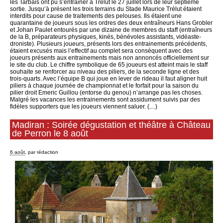
les Tarbais ont pu s’entrainer à Trélut le 27 juillet lors de leur septième
sortie. Jusqu’à présent les trois terrains du Stade Maurice Trélut étaient
interdits pour cause de traitements des pelouses. Ils étaient une
quarantaine de joueurs sous les ordres des deux entraîneurs Hans Grobler
et Johan Paulet entourés par une dizaine de membres du staff (entraîneurs
de la B, préparateurs physiques, kinés, bénévoles assistants, vidéaste-
droniste). Plusieurs joueurs, présents lors des entrainements précédents,
étaient excusés mais l’effectif au complet sera conséquent avec des
joueurs présents aux entrainements mais non annoncés officiellement sur
le site du club. Le chiffre symbolique de 65 joueurs est atteint mais le staff
souhaite se renforcer au niveau des piliers, de la seconde ligne et des
trois-quarts. Avec l’équipe B qui joue en lever de rideau il faut aligner huit
piliers à chaque journée de championnat et le forfait pour la saison du
pilier droit Emeric Guillou (entorse du genou) n’arrange pas les choses.
Malgré les vacances les entrainements sont assidument suivis par des
fidèles supporters que les joueurs viennent saluer. (....)
Madiran : Soirée dégustation et théâtre à Château
de Perron le 8 août
6 août
, par rédaction