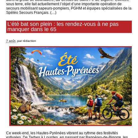
sous terre, elle fait actuellement l’objet d’une importante opération de
secours mobilisant sapeurs‑pompiers, PGHM et équipes spécialisées de la
Spéléo Secours Français. (....)
L’été bat son plein : les rendez-vous à ne pas
manquer dans le 65
7 août
, par rédaction
Ce week-end, les Hautes-Pyrénées vibrent au rythme des festivités
estivales. De Tarbes à Lourdes, en passant par Bagnères-de-Bigorre, les