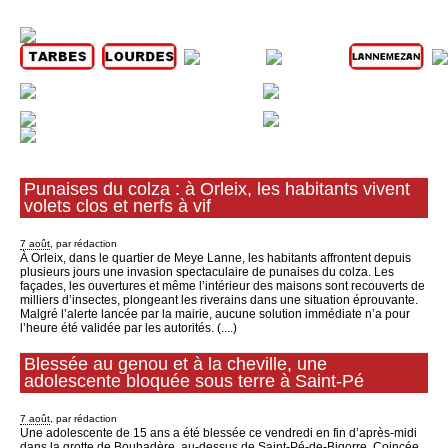
Articles les plus récents
Punaises du colza : à Orleix, les habitants vivent
volets clos et nerfs à vif
7 août
, par rédaction
À Orleix, dans le quartier de Meye Lanne, les habitants affrontent depuis
plusieurs jours une invasion spectaculaire de punaises du colza. Les
façades, les ouvertures et même l’intérieur des maisons sont recouverts de
milliers d’insectes, plongeant les riverains dans une situation éprouvante.
Malgré l’alerte lancée par la mairie, aucune solution immédiate n’a pour
l’heure été validée par les autorités. (....)
Blessée au genou et à la cheville, une
adolescente bloquée sous terre à Saint-Pé
7 août
, par rédaction
Une adolescente de 15 ans a été blessée ce vendredi en fin d’après‑midi
dans la grotte de Bouhadère, au-dessus de Saint-Pé-de-Bigorre. Coincée